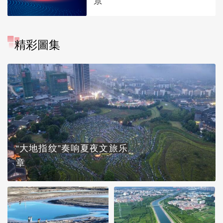
景
精彩圖集
“大地指纹”奏响夏夜文旅乐
章