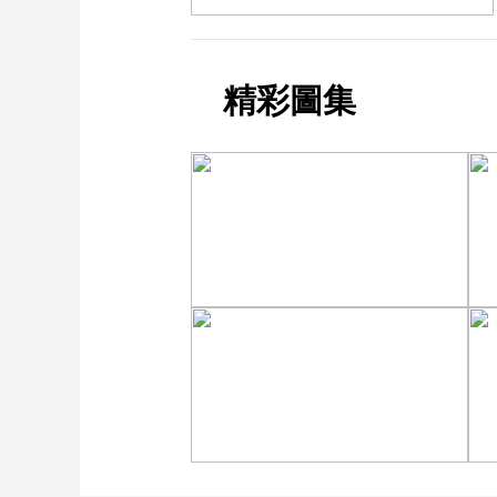
精彩圖集
“大地指纹”奏响夏夜文旅
乐章