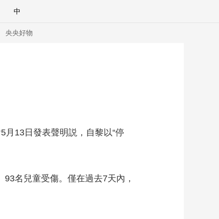
中
央央好物
月13日發表聲明説，自黎以“停
93名兒童受傷。僅在過去7天內，
合體育
亞冬會