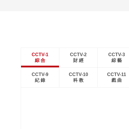
“科学”号完成西太平洋共
享科考航次返回青岛
CCTV-1
CCTV-2
CCTV-3
綜 合
財 經
綜 藝
CCTV-9
CCTV-10
CCTV-11
紀 錄
科 教
戲 曲