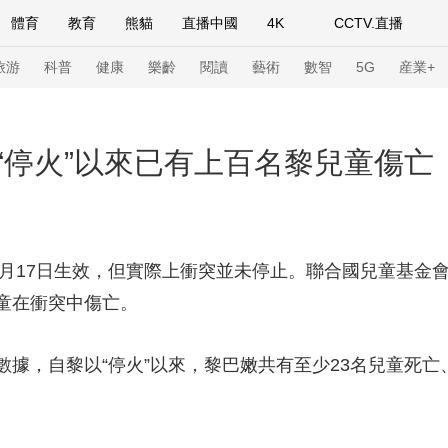
體育
教育
熊貓
直播中國
4K
CCTV.直播
式妙語
主持人
下載央視影音
熱解讀
天天學習
旅游
科普
健康
樂齡
閱讀
藝術
數智
5G
産業+
紀錄片網
國家大劇院
大型活動
“停火”以來已有上百名黎兒童傷亡
科技
法治
文娛
人物
公益
圖片
習式妙語
央視快評
央視網評
光華銳評
鋒面
17日生效，但實際上衝突並未停止。聯合國兒童基金會5
兒童在衝突中傷亡。
頻道
VR/AR
4K專區
全景新聞
請入列
人生第一次
人生第二次
，自黎以“停火”以來，黎巴嫩共有至少23名兒童死亡、
年冬奧會
CBA
NBA
中超
國足
國際足球
網球
綜
體育江湖
文化體育
冰雪道路
足球道路