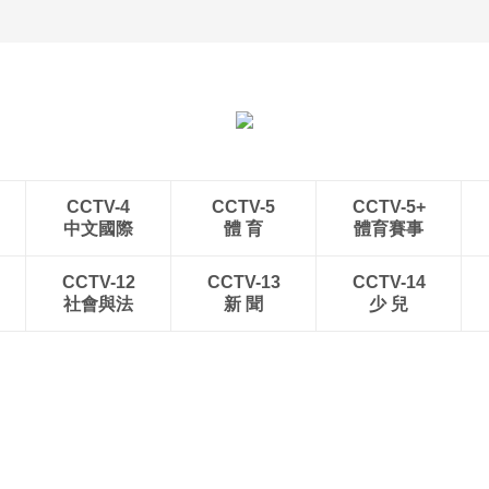
立秋近 采菱忙
暑期出游 乐享美好时光
CCTV-4
CCTV-5
CCTV-5+
中文國際
體 育
體育賽事
CCTV-12
CCTV-13
CCTV-14
社會與法
新 聞
少 兒