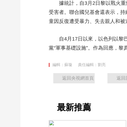
據統計，自3月2日黎以戰火重燃以
財經
教育
鄉村振興
生態環境
一帶一路
受害者。聯合國兒基會還表示，持
大國智造
大國展會
大國保險
雲頂對話
童因反復遭受暴力、失去親人和被迫
自4月17日以來，以色列以黎巴
黨“軍事基礎設施”。作為回應，
CCTV.節目官網
直播
節目單
欄目
片庫
編輯：蘇璇
責任編輯：劉亮
返回央視網首頁
返回
最新推薦