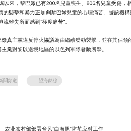
來，黎巴嫩已有200名兒童喪生、806名兒童受傷，
央博
非遺
文化
旅游
科普
健康
樂齡
閱讀
續的襲擊和暴力正加劇黎巴嫩兒童的心理痛苦。據該機構
雲起
超級工廠
智敬中國
全民健康
顏選攻略
海洋
流離失所而感到“極度痛苦”。
嫩真主黨違反停火協議為由繼續發動襲擊，並在其佔領
黎真主黨對黎以邊境地區的以色列軍隊發動襲擊。
熱播榜
總台企業白名單
新聞頻道
望海熱線
农业农村部部署台风“白海豚”防范应对工作