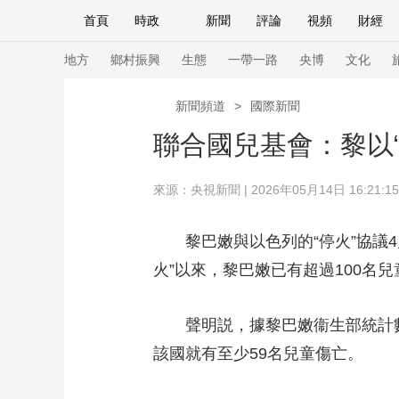
首頁
時政
新聞
評論
視頻
財經
人民領袖習近平
直播
海外頻道
片庫
iPanda
欄目大全
聯播+
English
中國領導人
節目單
Монгол
聽音
央視快評
微視頻
習
地方
鄉村振興
生態
一帶一路
央博
文化
新聞頻道
>
國際新聞
總台春晚
網絡春晚
共産黨員網
秧紀錄
聯合國兒基會：黎以
來源：
央視新聞
| 2026年05月14日 16:21:15
新聞
國內
國際
評論
經濟
軍事
人民領袖習近平
聯播+
熱解讀
天天學習
黎巴嫩與以色列的“停火”協議4月
火”以來，黎巴嫩已有超過100名
視頻
小央視頻
小央直播
直播中國
熊貓
現場
前線
比劃
快看
藍海中國
新兵
聲明説，據黎巴嫩衞生部統計數據
體育
直播
該國就有至少59名兒童傷亡。
競猜
2026年世界盃
2026
VIP會員
CCTV奧林匹克頻道
生活體育大會