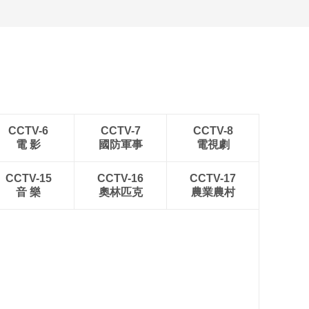
江苏泗洪：洪泽湖湿地白
鹭嬉戏
CCTV-6
CCTV-7
CCTV-8
電 影
國防軍事
電視劇
CCTV-15
CCTV-16
CCTV-17
音 樂
奧林匹克
農業農村