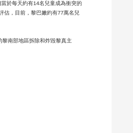
相當於每天約有14名兒童成為衝突的
藝術
汽車
數智
5G
産業+
評估，目前，黎巴嫩約有77萬名兒
時尚
天氣
才藝
網展
央央好物
的黎南部地區拆除和炸毀黎真主