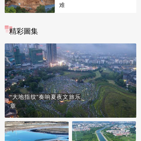
难
精彩圖集
“大地指纹”奏响夏夜文旅乐
章