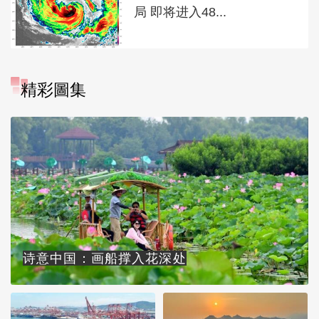
局 即将进入48...
精彩圖集
诗意中国：画船撑入花深处