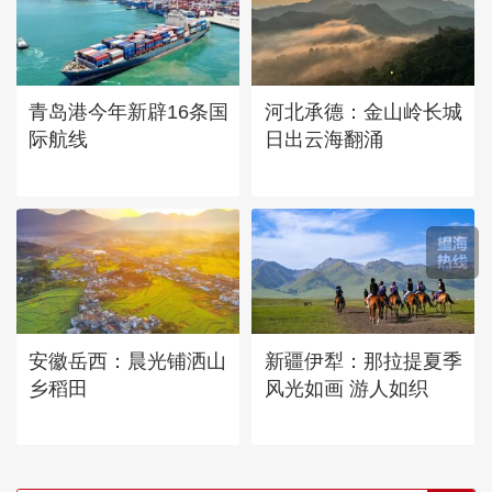
青岛港今年新辟16条国
河北承德：金山岭长城
际航线
日出云海翻涌
安徽岳西：晨光铺洒山
新疆伊犁：那拉提夏季
乡稻田
风光如画 游人如织