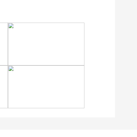
各地民众多彩方式迎全民
健身日
江苏泗洪：洪泽湖湿地白