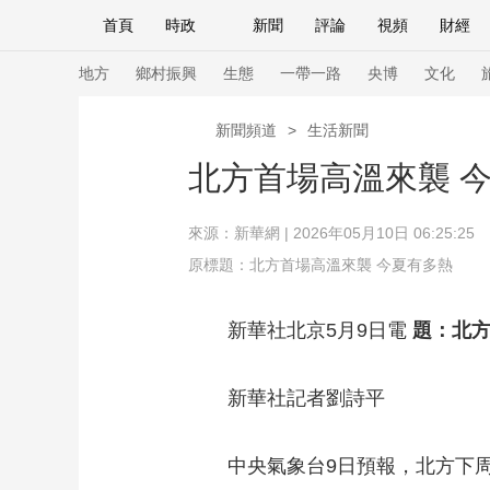
首頁
時政
新聞
評論
視頻
財經
人民領袖習近平
直播
海外頻道
片庫
iPanda
欄目大全
聯播+
English
中國領導人
節目單
Монгол
聽音
央視快評
微視頻
習
地方
鄉村振興
生態
一帶一路
央博
文化
新聞頻道
>
生活新聞
總台春晚
網絡春晚
共産黨員網
秧紀錄
北方首場高溫來襲 
來源：
新華網
| 2026年05月10日 06:25:25
新聞
國內
國際
評論
經濟
軍事
原標題：北方首場高溫來襲 今夏有多熱
人民領袖習近平
聯播+
熱解讀
天天學習
新華社北京5月9日電
題：北方
視頻
小央視頻
小央直播
直播中國
熊貓
現場
前線
比劃
快看
藍海中國
新兵
新華社記者劉詩平
體育
直播
競猜
2026年世界盃
2026
中央氣象台9日預報，北方下周將
VIP會員
CCTV奧林匹克頻道
生活體育大會