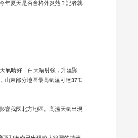
，今年夏天是否會格外炎熱？記者就
藝術
汽車
數智
5G
産業+
時尚
天氣
才藝
網展
央央好物
天氣晴好，白天輻射強，升溫顯
，山東部分地區最高氣溫可達37℃
影響我國北方地區。高溫天氣出現