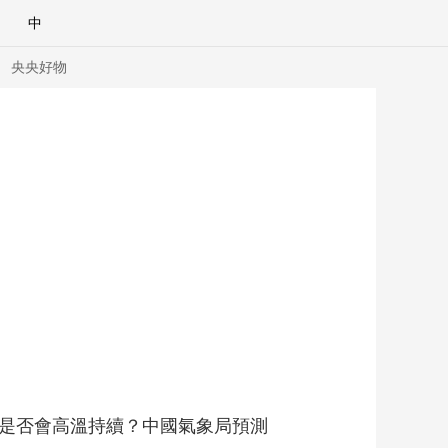
中
央央好物
合體育
亞冬會
是否會高溫持續？中國氣象局預測