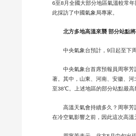
6至8月全國大部分地區氣溫較常
財經
教育
鄉村振興
生態環境
一帶一路
此採訪了中國氣象局專家。
大國智造
大國展會
大國保險
雲頂對話
北方多地高溫來襲 部分站點
中央氣象台預計，9日起至下周
CCTV.節目官網
直播
節目單
欄目
片庫
中央氣象台首席預報員周寧芳説，
著。其中，山東、河南、安徽、河
至38℃。上述地區的部分站點最
高溫天氣會持續多久？周寧芳説，
在冷空氣影響之前，因此這次高溫