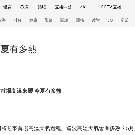
體育
教育
熊貓
直播中國
4K
CCTV.直播
式妙語
主持人
下載央視影音
熱解讀
天天學習
旅游
科普
健康
樂齡
閱讀
藝術
數智
5G
産業+
紀錄片網
國家大劇院
大型活動
今夏有多熱
科技
法治
文娛
人物
公益
圖片
習式妙語
央視快評
央視網評
光華銳評
鋒面
首場高溫來襲 今夏有多熱
頻道
VR/AR
4K專區
全景新聞
請入列
人生第一次
人生第二次
年冬奧會
CBA
NBA
中超
國足
國際足球
網球
綜
迎來首場高溫天氣過程。這波高溫天氣會有多熱？5月
體育江湖
文化體育
冰雪道路
足球道路