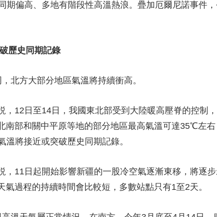
年同期偏高、多地有階段性高溫熱浪。疊加厄爾尼諾事件
央博
非遺
文化
旅游
科普
健康
樂齡
閱讀
雲起
超級工廠
智敬中國
全民健康
顏選攻略
海洋
將破歷史同期記錄
，北方大部分地區氣溫將持續衝高。
熱播榜
總台企業白名單
12日至14日，我國東北部受到大陸暖高壓脊的控制，
北南部和關中平原等地的部分地區最高氣溫可達35℃左右
高氣溫將接近或突破歷史同期記錄。
11日起開始影響新疆的一股冷空氣逐漸東移，將逐步
天氣過程的持續時間會比較短，多數站點只有1至2天。