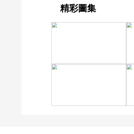
精彩圖集
“大地指纹”奏响夏夜文旅
乐章
“科学”号完成西太平洋共