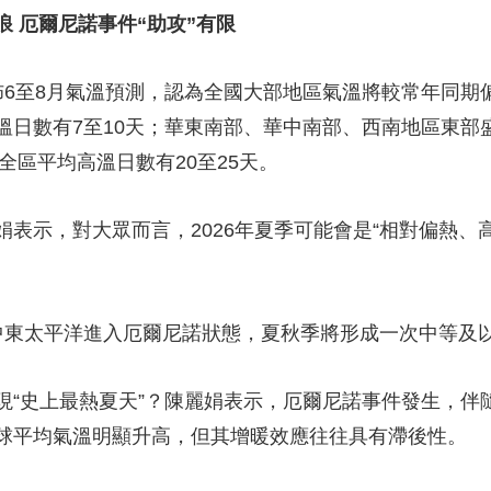
 厄爾尼諾事件“助攻”有限
至8月氣溫預測，認為全國大部地區氣溫將較常年同期
溫日數有7至10天；華東南部、華中南部、西南地區東部
全區平均高溫日數有20至25天。
示，對大眾而言，2026年夏季可能會是“相對偏熱、高
東太平洋進入厄爾尼諾狀態，夏秋季將形成一次中等及以
史上最熱夏天”？陳麗娟表示，厄爾尼諾事件發生，伴
球平均氣溫明顯升高，但其增暖效應往往具有滯後性。