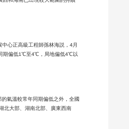
廣西和海南已出現較大範圍的持續
氣候中心正高級工程師孫林海説，4月
同期偏低1℃至4℃，局地偏低4℃以
的氣溫較常年同期偏低之外，全國
湖北大部、湖南北部、廣東西南