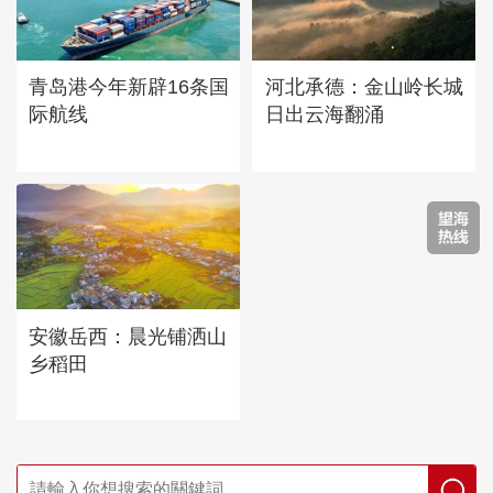
青岛港今年新辟16条国
河北承德：金山岭长城
际航线
日出云海翻涌
安徽岳西：晨光铺洒山
乡稻田