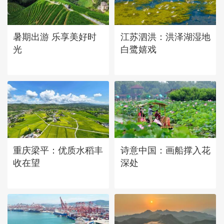
立秋近 采菱忙
暑期出游 乐享美好时
江苏泗洪：洪泽湖湿地
光
白鹭嬉戏
重庆梁平：优质水稻丰
诗意中国：画船撑入花
收在望
深处