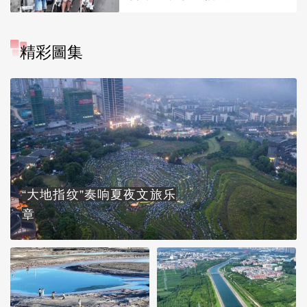
精彩圖集
“大地指纹”奏响夏夜文旅乐
章