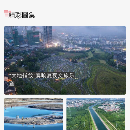
精彩圖集
“大地指纹”奏响夏夜文旅乐
章