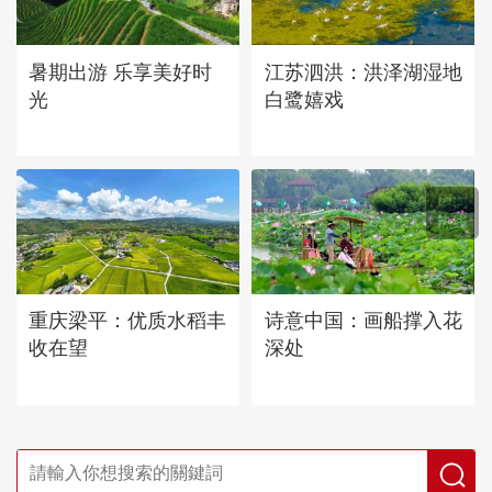
暑期出游 乐享美好时
江苏泗洪：洪泽湖湿地
光
白鹭嬉戏
重庆梁平：优质水稻丰
诗意中国：画船撑入花
收在望
深处