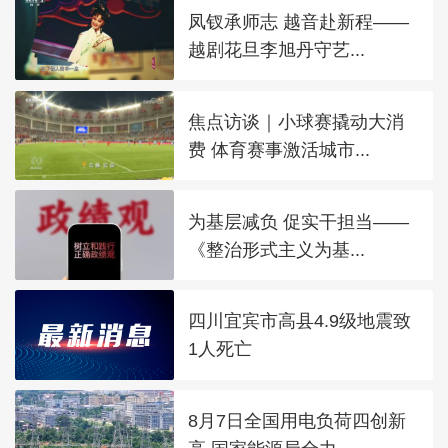
凤钗承师志 越音赴新程——
越剧花旦李旭丹守艺...
焦点访谈｜小球赛撬动大消
费 体育赛事激活城市...
为基层减负 促实干担当——
《整治形式主义为基...
四川宜宾市高县4.9级地震致
1人死亡
8月7日全国用电负荷四创新