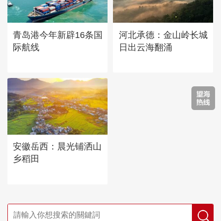
青岛港今年新辟16条国
河北承德：金山岭长城
际航线
日出云海翻涌
安徽岳西：晨光铺洒山
乡稻田