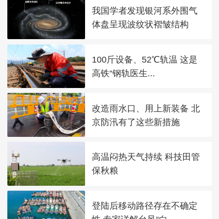
我国学者发现银河系外围气
体盘呈现波纹状褶皱结构
100斤设备、52℃轨温 这是
高铁“钢轨医生...
改造雨水口、用上新装备 北
京防汛有了这些新措施
高温闷热天气持续 科技田管
保秋粮
登陆后移动路径存在不确定