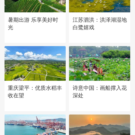
立秋近 采菱忙
暑期出游 乐享美好时
江苏泗洪：洪泽湖湿地
光
白鹭嬉戏
重庆梁平：优质水稻丰
诗意中国：画船撑入花
收在望
深处