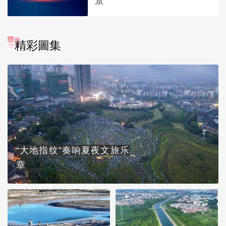
景
精彩圖集
“大地指纹”奏响夏夜文旅乐
章