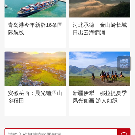
青岛港今年新辟16条国
河北承德：金山岭长城
际航线
日出云海翻涌
安徽岳西：晨光铺洒山
新疆伊犁：那拉提夏季
乡稻田
风光如画 游人如织