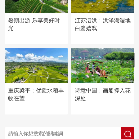
暑期出游 乐享美好时
江苏泗洪：洪泽湖湿地
光
白鹭嬉戏
重庆梁平：优质水稻丰
诗意中国：画船撑入花
收在望
深处