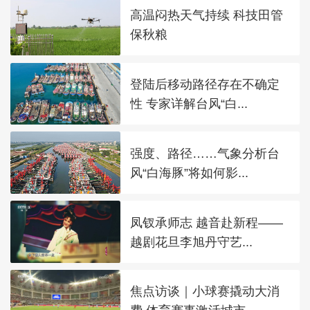
高温闷热天气持续 科技田管
保秋粮
登陆后移动路径存在不确定
性 专家详解台风“白...
强度、路径……气象分析台
风“白海豚”将如何影...
凤钗承师志 越音赴新程——
越剧花旦李旭丹守艺...
焦点访谈｜小球赛撬动大消