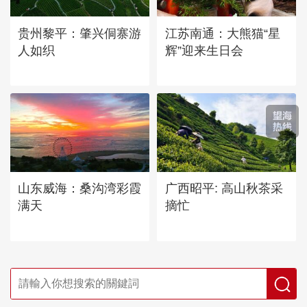
贵州黎平：肇兴侗寨游
江苏南通：大熊猫“星
人如织
辉”迎来生日会
山东威海：桑沟湾彩霞
广西昭平: 高山秋茶采
满天
摘忙