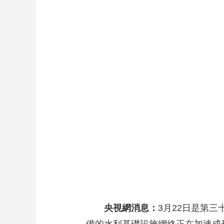
財經
教育
鄉村振興
生態環境
一帶一路
大國智造
大國展會
大國保險
雲頂對話
CCTV.節目官網
直播
節目單
欄目
片庫
央視網消息：
3月22日是第