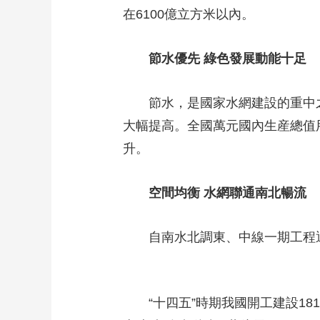
在6100億立方米以內。
節水優先 綠色發展動能十足
節水，是國家水網建設的重中之重
大幅提高。全國萬元國內生産總值用
升。
空間均衡 水網聯通南北暢流
自南水北調東、中線一期工程通
“十四五”時期我國開工建設18