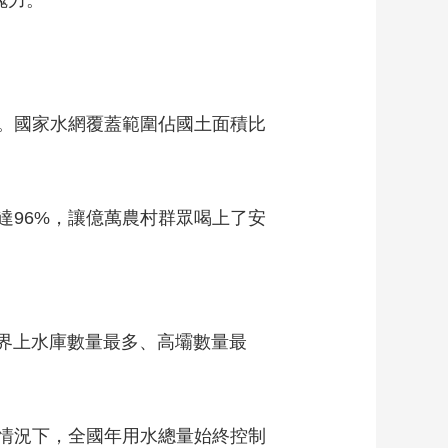
魄力。
。國家水網覆蓋範圍佔國土面積比
達96%，讓億萬農村群眾喝上了安
世界上水庫數量最多、高壩數量最
情況下，全國年用水總量始終控制