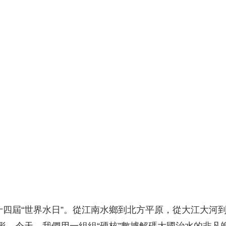
央博
非遺
文化
旅游
科普
健康
樂齡
閱讀
雲起
超級工廠
智敬中國
全民健康
顏選攻略
海洋
熱播榜
總台企業白名單
三十四屆“世界水日”。從江南水鄉到北方平原，從大江大河