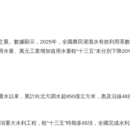
。數據顯示，2025年，全國農田灌溉水有效利用系數達到0.
水量、萬元工業增加值用水量較“十三五”末分別下降20
水以來，累計向北方調水超850億立方米，惠及沿線48座
1項重大水利工程，較“十三五”時期多65項，全國完成水利建