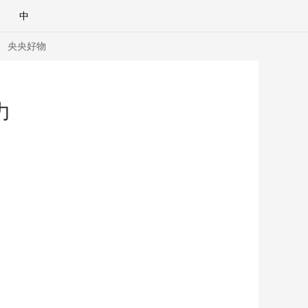
中
央央好物
力
合體育
亞冬會