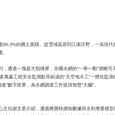
蓋80.3%的國土面積。從雪域高原到江南沃野，一張現
看。
，通過一塊超大指揮屏，全國水網的“一舉一動”清晰可見
0多萬處工程安全監測點等組成的“天空地水工”一體化監
“搬進”數字世界，為水網調度工作提供智慧“大腦”。
心主任謝文君介紹，通過將實時感知數據與水利專業模型耦