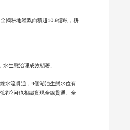
，全國耕地灌溉面積超10.9億畝，耕
。
%，水生態治理成效顯著。
全線水流貫通，9個湖泊生態水位有
年的滹沱河也相繼實現全線貫通。全