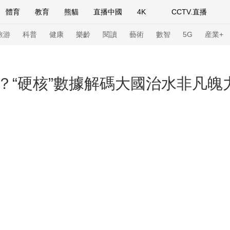
體育
教育
熊貓
直播中國
4K
CCTV.直播
式妙語
主持人
下載央視影音
熱解讀
天天學習
旅游
科普
健康
樂齡
閱讀
藝術
數智
5G
産業+
紀錄片網
國家大劇院
大型活動
？“硬核”數據解碼大國治水非凡魄
科技
法治
文娛
人物
公益
圖片
習式妙語
央視快評
央視網評
光華銳評
鋒面
頻道
VR/AR
4K專區
全景新聞
請入列
人生第一次
人生第二次
年冬奧會
CBA
NBA
中超
國足
國際足球
網球
綜
體育江湖
文化體育
冰雪道路
足球道路