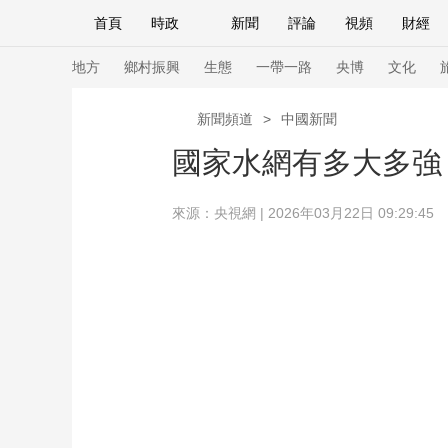
首頁
時政
新聞
評論
視頻
財經
人民領袖習近平
直播
海外頻道
片庫
iPanda
欄目大全
聯播+
English
中國領導人
節目單
Монгол
聽音
央視快評
微視頻
習
地方
鄉村振興
生態
一帶一路
央博
文化
新聞頻道
>
中國新聞
總台春晚
網絡春晚
共産黨員網
秧紀錄
國家水網有多大多強
來源：央視網 | 2026年03月22日 09:29:45
新聞
國內
國際
評論
經濟
軍事
人民領袖習近平
聯播+
熱解讀
天天學習
視頻
小央視頻
小央直播
直播中國
熊貓
現場
前線
比劃
快看
藍海中國
新兵
體育
直播
競猜
2026年世界盃
2026
VIP會員
CCTV奧林匹克頻道
生活體育大會