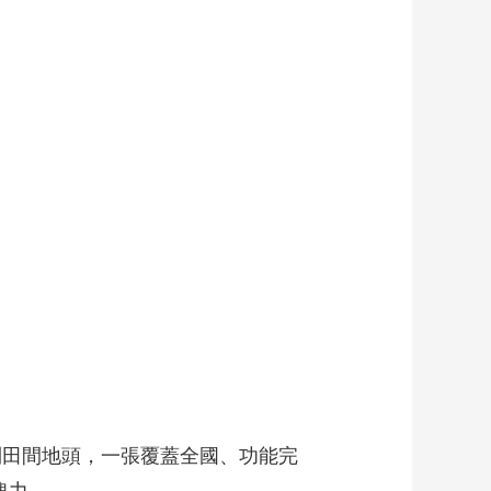
藝術
汽車
數智
5G
産業+
時尚
天氣
才藝
網展
央央好物
到田間地頭，一張覆蓋全國、功能完