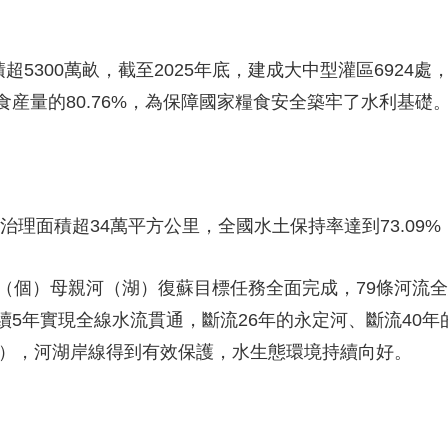
超5300萬畝，截至2025年底，建成大中型灌區6924處
産量的80.76%，為保障國家糧食安全築牢了水利基礎
治理面積超34萬平方公里，全國水土保持率達到73.09
條（個）母親河（湖）復蘇目標任務全面完成，79條河流
續5年實現全線水流貫通，斷流26年的永定河、斷流40
個），河湖岸線得到有效保護，水生態環境持續向好。