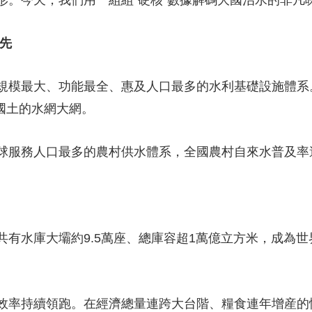
形。今天，我們用一組組“硬核”數據解碼大國治水的非凡
先
規模最大、功能最全、惠及人口最多的水利基礎設施體系
袤國土的水網大網。
球服務人口最多的農村供水體系，全國農村自來水普及率
共有水庫大壩約9.5萬座、總庫容超1萬億立方米，成為
效率持續領跑。在經濟總量連跨大台階、糧食連年增産的