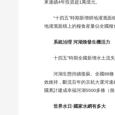
來連續4年投資超1萬億元。
“十四五”時期新增耕地灌溉面積
地灌溉面積上的糧食産量佔全國糧食
系統治理 河湖煥發生機活力
十四五”時期全國新增水土流失
河湖生態持續復蘇。全國88
效維持，斷流百年的京杭大運河連
國累計建成幸福河湖5500多條（
世界水日·國家水網有多大