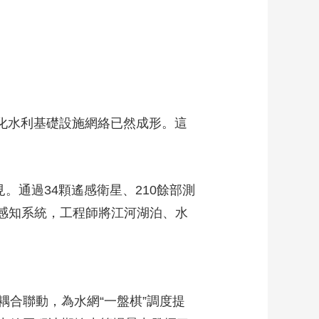
代化水利基礎設施網絡已然成形。這
。通過34顆遙感衛星、210餘部測
測感知系統，工程師將江河湖泊、水
合聯動，為水網“一盤棋”調度提