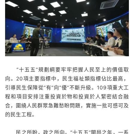
“十五五”規劃綱要牢牢把握人民至上的價值取
向。20項主要指標中，民生福祉類指標佔比最高，
引導民生保障從“有”向“優”不斷升級。109項重大工
程和項目安排注重投資於物和投資於人緊密結合融
合，圍繞人民群眾急難愁盼問題，實施一批可感可及
的民生工程。
民之所盼，政之所向。“十五五”開局之年，一系