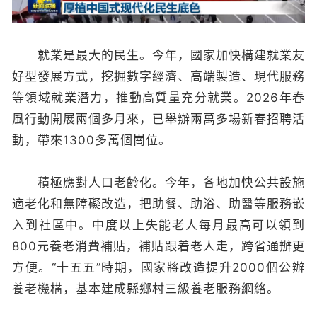
就業是最大的民生。今年，國家加快構建就業友
好型發展方式，挖掘數字經濟、高端製造、現代服務
等領域就業潛力，推動高質量充分就業。2026年春
風行動開展兩個多月來，已舉辦兩萬多場新春招聘活
動，帶來1300多萬個崗位。
積極應對人口老齡化。今年，各地加快公共設施
適老化和無障礙改造，把助餐、助浴、助醫等服務嵌
入到社區中。中度以上失能老人每月最高可以領到
800元養老消費補貼，補貼跟着老人走，跨省通辦更
方便。“十五五”時期，國家將改造提升2000個公辦
養老機構，基本建成縣鄉村三級養老服務網絡。