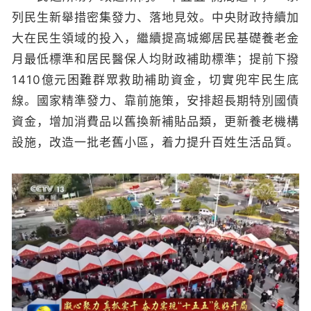
列民生新舉措密集發力、落地見效。中央財政持續加
大在民生領域的投入，繼續提高城鄉居民基礎養老金
月最低標準和居民醫保人均財政補助標準；提前下撥
1410億元困難群眾救助補助資金，切實兜牢民生底
線。國家精準發力、靠前施策，安排超長期特別國債
資金，增加消費品以舊換新補貼品類，更新養老機構
設施，改造一批老舊小區，着力提升百姓生活品質。