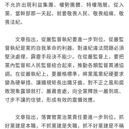
不允許出現利益集團、權勢團體、特權階層。從入
黨、當幹部那一天起，就要敬畏人民、敬畏組織、敬
畏法紀。
文章指出，從嚴監督執紀要進一步到位。從嚴監
督執紀是黨的自我革命的利器。對違紀違法問題必須
堅決處理，霹靂手段決不能少。在從嚴監督上，要把
黨內監督和人民監督結合起來，推動各類監督貫通協
調。在從嚴執紀上，要嚴格標準，將黨風黨紀硬要求
變為硬舉措、讓鐵規矩長出鐵牙齒，對不正之風和腐
敗現象露頭就打、嚴肅查處，向全黨釋放一嚴到底、
寸步不讓的信號，形成有效的震懾效應。
文章指出，落實管黨治黨責任要進一步到位。抓
好黨建是本職，不抓黨建是失職，抓不好黨建是不稱