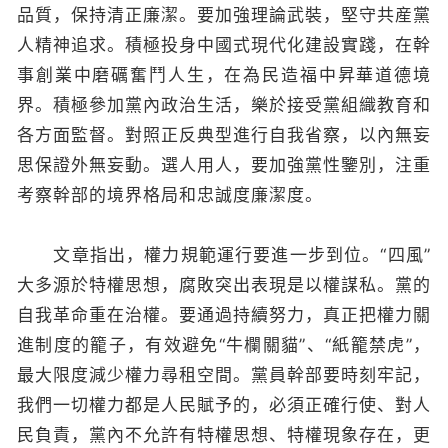
品質，保持清正廉潔。要加強理論武裝，堅守共産黨
人精神追求。積極投身中國式現代化建設實踐，在幹
事創業中磨礪奮鬥人生，在為民造福中昇華道德境
界。積極參加黨內政治生活，樂於接受黨組織教育和
各方面監督。對照正反典型進行自我省察，以內無妄
思保證外無妄動。選人用人，要加強黨性鑒別，注重
考察幹部的境界格局和忠誠度廉潔度。
文章指出，權力規範運行要進一步到位。“四風”
大多源於特權思想，腐敗突出表現是以權謀私。黨的
自我革命重在治權。要通過持續努力，真正把權力關
進制度的籠子，有效避免“牛欄關貓”、“紙籠禁虎”，
最大限度減少權力尋租空間。黨員幹部要時刻牢記，
我們一切權力都是人民賦予的，必須正確行使、對人
民負責，黨內不允許有特權思想、特權現象存在，更