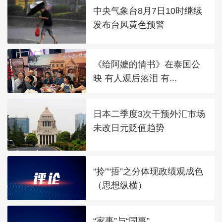
中央气象台8月7日10时继续
发布台风黄色预警
《给阿嬷的情书》在泰国公
映 有人观后落泪 有...
日本二季度3次干预外汇市场
未改日元贬值趋势
“拎”“捂”之分体现政绩观成色
（思想纵横）
“家事”与“国事”