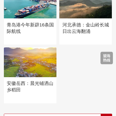
青岛港今年新辟16条国
河北承德：金山岭长城
际航线
日出云海翻涌
安徽岳西：晨光铺洒山
乡稻田