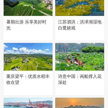
立秋近 采菱忙
暑期出游 乐享美好时
江苏泗洪：洪泽湖湿地
光
白鹭嬉戏
重庆梁平：优质水稻丰
诗意中国：画船撑入花
收在望
深处