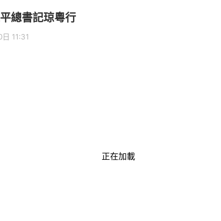
平總書記琼粵行
日 11:31
正在加載