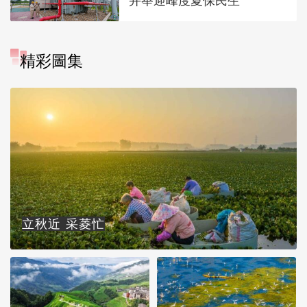
并举迎峰度夏保民生
精彩圖集
立秋近 采菱忙