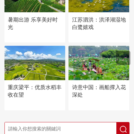
暑期出游 乐享美好时
江苏泗洪：洪泽湖湿地
光
白鹭嬉戏
重庆梁平：优质水稻丰
诗意中国：画船撑入花
收在望
深处