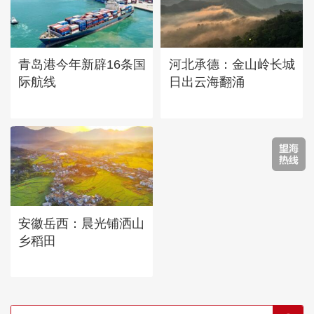
青岛港今年新辟16条国
河北承德：金山岭长城
际航线
日出云海翻涌
安徽岳西：晨光铺洒山
乡稻田