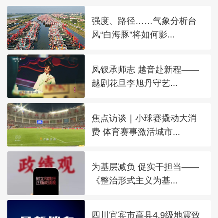
强度、路径……气象分析台
风“白海豚”将如何影...
凤钗承师志 越音赴新程——
越剧花旦李旭丹守艺...
焦点访谈｜小球赛撬动大消
费 体育赛事激活城市...
为基层减负 促实干担当——
《整治形式主义为基...
四川宜宾市高县4.9级地震致