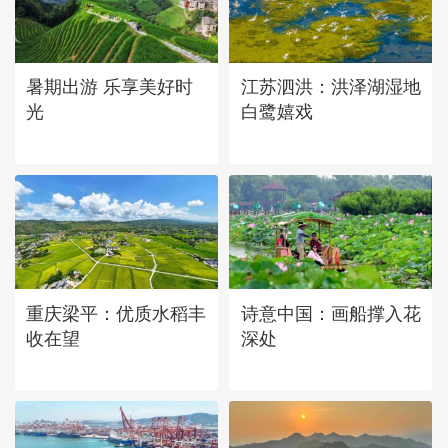
立秋近 采菱忙
暑期出游 乐享美好时
江苏泗洪：洪泽湖湿地
光
白鹭嬉戏
重庆梁平：优质水稻丰
诗意中国：画船撑入花
收在望
深处