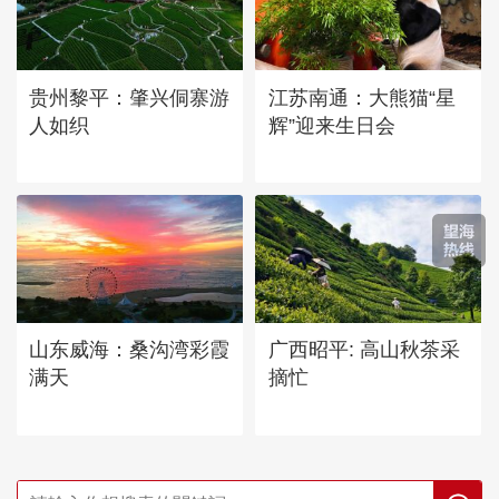
贵州黎平：肇兴侗寨游
江苏南通：大熊猫“星
人如织
辉”迎来生日会
山东威海：桑沟湾彩霞
广西昭平: 高山秋茶采
满天
摘忙