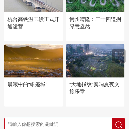
杭台高铁温玉段正式开
贵州晴隆：二十四道拐
通运营
绿意盎然
晨曦中的“帐篷城”
“大地指纹”奏响夏夜文
旅乐章