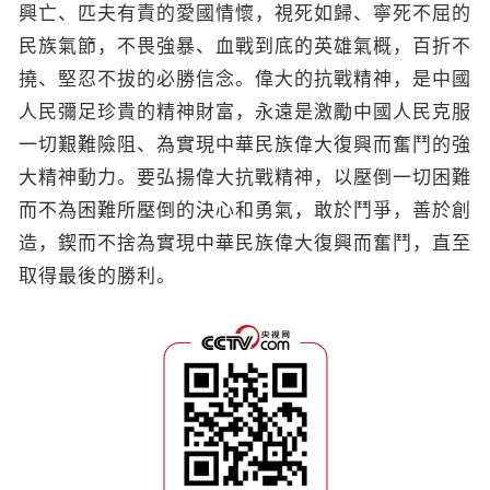
興亡、匹夫有責的愛國情懷，視死如歸、寧死不屈的
民族氣節，不畏強暴、血戰到底的英雄氣概，百折不
撓、堅忍不拔的必勝信念。偉大的抗戰精神，是中國
人民彌足珍貴的精神財富，永遠是激勵中國人民克服
一切艱難險阻、為實現中華民族偉大復興而奮鬥的強
大精神動力。要弘揚偉大抗戰精神，以壓倒一切困難
而不為困難所壓倒的決心和勇氣，敢於鬥爭，善於創
造，鍥而不捨為實現中華民族偉大復興而奮鬥，直至
取得最後的勝利。