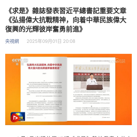
《求是》雜誌發表習近平總書記重要文章
《弘揚偉大抗戰精神，向着中華民族偉大
復興的光輝彼岸奮勇前進》
央視網
2025年09月01日 20:08