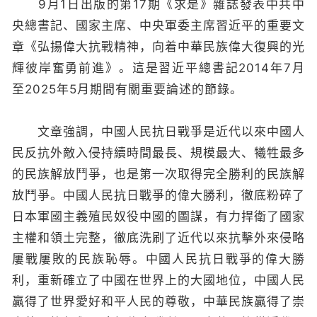
9月1日出版的第17期《求是》雜誌發表中共中
央總書記、國家主席、中央軍委主席習近平的重要文
章《弘揚偉大抗戰精神，向着中華民族偉大復興的光
輝彼岸奮勇前進》。這是習近平總書記2014年7月
至2025年5月期間有關重要論述的節錄。
文章強調，中國人民抗日戰爭是近代以來中國人
民反抗外敵入侵持續時間最長、規模最大、犧牲最多
的民族解放鬥爭，也是第一次取得完全勝利的民族解
放鬥爭。中國人民抗日戰爭的偉大勝利，徹底粉碎了
日本軍國主義殖民奴役中國的圖謀，有力捍衛了國家
主權和領土完整，徹底洗刷了近代以來抗擊外來侵略
屢戰屢敗的民族恥辱。中國人民抗日戰爭的偉大勝
利，重新確立了中國在世界上的大國地位，中國人民
贏得了世界愛好和平人民的尊敬，中華民族贏得了崇