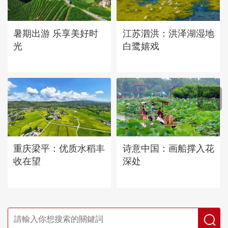
暑期出游 乐享美好时
江苏泗洪：洪泽湖湿地
光
白鹭嬉戏
重庆梁平：优质水稻丰
诗意中国：画船撑入花
收在望
深处