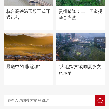
杭台高铁温玉段正式开
贵州晴隆：二十四道拐
通运营
绿意盎然
晨曦中的“帐篷城”
“大地指纹”奏响夏夜文
旅乐章