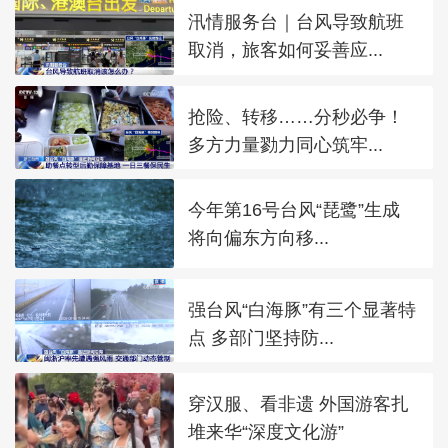
汛情服务台｜台风导致航班
取消，旅客如何妥善应...
抢险、转移……分秒必争！
多方力量勠力同心筑牢...
今年第16号台风“琵鹭”生成
将向偏东方向移...
强台风“白海豚”有三个显著特
点 多部门坚持防...
穿汉服、看非遗 外国游客扎
堆来华“深度文化游”