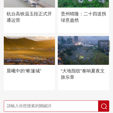
杭台高铁温玉段正式开
贵州晴隆：二十四道拐
通运营
绿意盎然
“大地指纹”奏响夏夜文
晨曦中的“帐篷城”
旅乐章