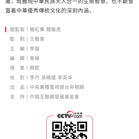
遷，既體現中華民族天人合一的生態智慧，也不斷豐
富着中華優秀傳統文化的深刻內涵。
總監製丨駱紅秉 魏驅虎
監 制丨王敬東
主 編丨李璇
編 輯丨魯楊
視 覺丨顏妮
校 對丨李丹 孫曉媛 李英卓
出 品丨中央廣播電視總台央視網
支 持丨中國互聯網發展基金會