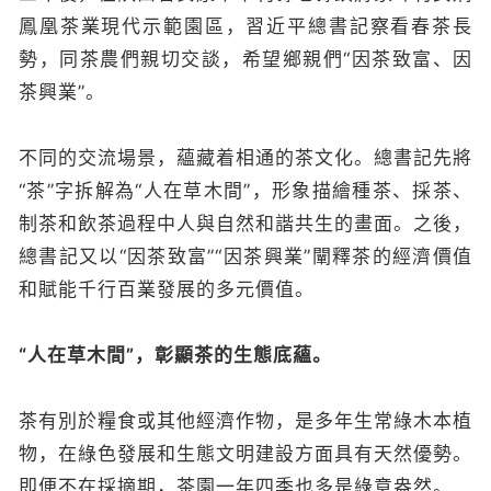
鳳凰茶業現代示範園區，習近平總書記察看春茶長
勢，同茶農們親切交談，希望鄉親們“因茶致富、因
茶興業”。
不同的交流場景，蘊藏着相通的茶文化。總書記先將
“茶”字拆解為“人在草木間”，形象描繪種茶、採茶、
制茶和飲茶過程中人與自然和諧共生的畫面。之後，
總書記又以“因茶致富”“因茶興業”闡釋茶的經濟價值
和賦能千行百業發展的多元價值。
“人在草木間”，彰顯茶的生態底蘊。
茶有別於糧食或其他經濟作物，是多年生常綠木本植
物，在綠色發展和生態文明建設方面具有天然優勢。
即便不在採摘期，茶園一年四季也多是綠意盎然。