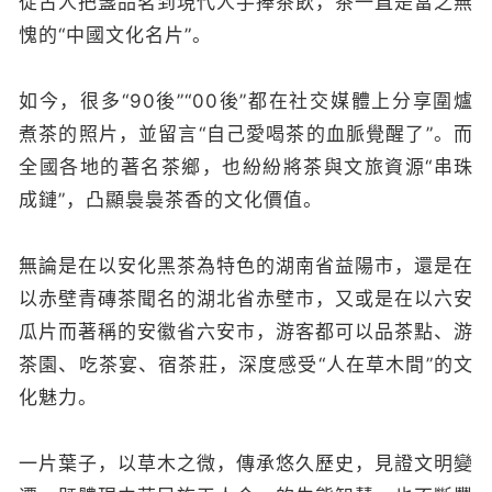
從古人把盞品茗到現代人手捧茶飲，茶一直是當之無
愧的“中國文化名片”。
如今，很多“90後”“00後”都在社交媒體上分享圍爐
煮茶的照片，並留言“自己愛喝茶的血脈覺醒了”。而
全國各地的著名茶鄉，也紛紛將茶與文旅資源“串珠
成鏈”，凸顯裊裊茶香的文化價值。
無論是在以安化黑茶為特色的湖南省益陽市，還是在
以赤壁青磚茶聞名的湖北省赤壁市，又或是在以六安
瓜片而著稱的安徽省六安市，游客都可以品茶點、游
茶園、吃茶宴、宿茶莊，深度感受“人在草木間”的文
化魅力。
一片葉子，以草木之微，傳承悠久歷史，見證文明變