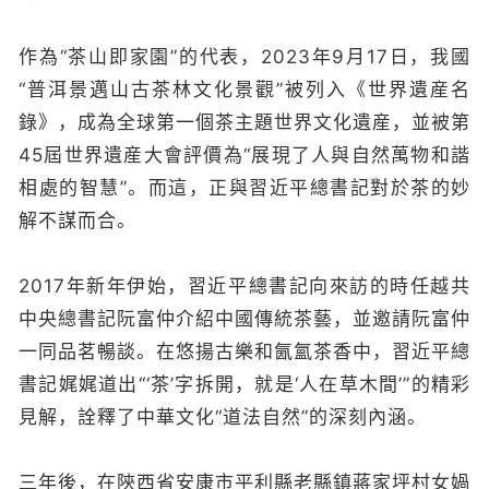
作為“茶山即家園”的代表，2023年9月17日，我國
“普洱景邁山古茶林文化景觀”被列入《世界遺産名
錄》，成為全球第一個茶主題世界文化遺産，並被第
45屆世界遺産大會評價為“展現了人與自然萬物和諧
相處的智慧”。而這，正與習近平總書記對於茶的妙
解不謀而合。
2017年新年伊始，習近平總書記向來訪的時任越共
中央總書記阮富仲介紹中國傳統茶藝，並邀請阮富仲
一同品茗暢談。在悠揚古樂和氤氳茶香中，習近平總
書記娓娓道出“‘茶’字拆開，就是‘人在草木間’”的精彩
見解，詮釋了中華文化“道法自然”的深刻內涵。
三年後，在陝西省安康市平利縣老縣鎮蔣家坪村女媧