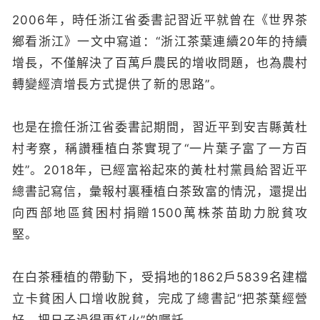
2006年，時任浙江省委書記習近平就曾在《世界茶
鄉看浙江》一文中寫道：“浙江茶葉連續20年的持續
增長，不僅解決了百萬戶農民的增收問題，也為農村
轉變經濟增長方式提供了新的思路”。
也是在擔任浙江省委書記期間，習近平到安吉縣黃杜
村考察，稱讚種植白茶實現了“一片葉子富了一方百
姓”。2018年，已經富裕起來的黃杜村黨員給習近平
總書記寫信，彙報村裏種植白茶致富的情況，還提出
向西部地區貧困村捐贈1500萬株茶苗助力脫貧攻
堅。
在白茶種植的帶動下，受捐地的1862戶5839名建檔
立卡貧困人口增收脫貧，完成了總書記“把茶葉經營