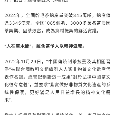
好，把日子過得更紅火”的囑託。
2024年，全國幹毛茶總産量突破345萬噸，總産值
達3345億元。全國1085個縣、3000多萬名茶農因
茶興業、因茶致富，成為鄉村振興的鮮活實踐。
“人在草木間”，蘊含茶予人以精神滋養。
2022年11月29日，“中國傳統制茶技藝及其相關習
俗”被聯合國教科文組織列入人類非物質文化遺産代
表作名錄。總書記稱讚這一成果“對於弘揚中國茶文
化很有意義”，並要求“紮實做好非物質文化遺産的系
統性保護，更好滿足人民日益增長的精神文化需
求”。