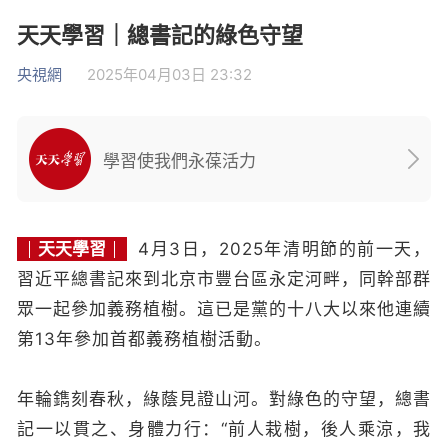
天天學習｜總書記的綠色守望
央視網
2025年04月03日 23:32
學習使我們永葆活力
天天學習
4月3日，2025年清明節的前一天，
習近平總書記來到北京市豐台區永定河畔，同幹部群
眾一起參加義務植樹。這已是黨的十八大以來他連續
第13年參加首都義務植樹活動。
年輪鐫刻春秋，綠蔭見證山河。對綠色的守望，總書
記一以貫之、身體力行：“前人栽樹，後人乘涼，我