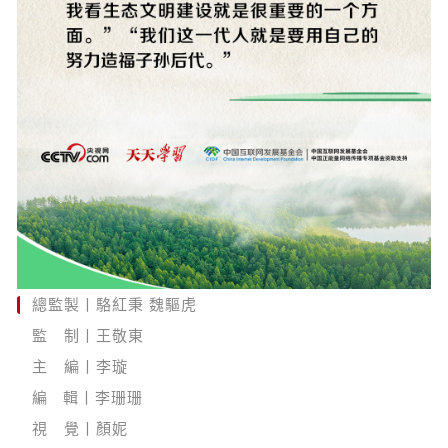
總監製丨駱紅秉 魏驅虎
監 制丨王敬東
主 編丨李璇
編 輯丨李珊珊
視 覺丨顏妮