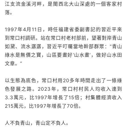
江支流金溪河畔，是閩西北大山深處的一個客家村
落。
1997年4月11日，時任福建省委副書記的習近平來
到常口村調研。站在常口村老村部前，望著對岸青山
如黛、流水潺潺，習近平叮囑當地幹部群眾：“青山
綠水是無價之寶，山區要畫好‘山水畫’，做好山水田
文章。”
以生態為底色，常口村用20多年時間走出了一條綠
色發展之路。2023年，常口村村民人均收入達到
3.3萬元，比1997年增長了15倍；村集體經濟收入
215萬元，比1997年增長了70倍。
人不負青山，青山定不負人。