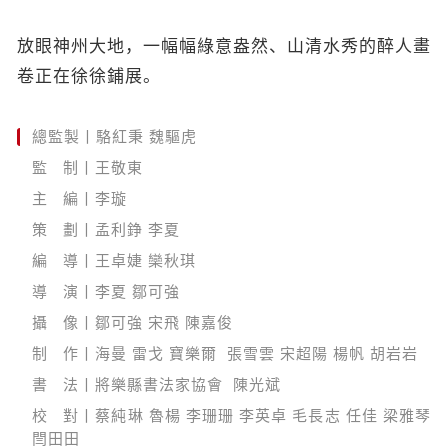
放眼神州大地，一幅幅綠意盎然、山清水秀的醉人畫
卷正在徐徐鋪展。
總監製丨駱紅秉 魏驅虎
監 制丨王敬東
主 編丨李璇
策 劃丨孟利錚 李夏
編 導丨王卓婕 欒秋琪
導 演丨李夏 鄒可強
攝 像丨鄒可強 宋飛 陳嘉俊
制 作丨海曼 雷戈 寶樂爾 張雪雲 宋超陽 楊帆 胡岩岩
書 法丨將樂縣書法家協會 陳光斌
校 對丨蔡純琳 魯楊 李珊珊 李英卓 毛長志 任佳 梁雅琴
閆田田