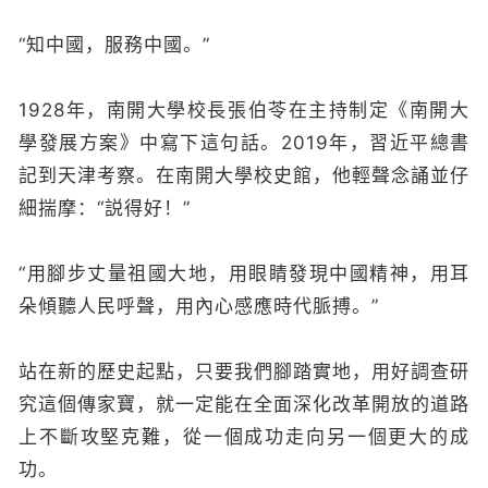
“知中國，服務中國。”
1928年，南開大學校長張伯苓在主持制定《南開大
學發展方案》中寫下這句話。2019年，習近平總書
記到天津考察。在南開大學校史館，他輕聲念誦並仔
細揣摩：“説得好！”
“用腳步丈量祖國大地，用眼睛發現中國精神，用耳
朵傾聽人民呼聲，用內心感應時代脈搏。
”
站在新的歷史起點，只要我們腳踏實地，用好調查研
究這個傳家寶，就一定能在全面深化改革開放的道路
上不斷攻堅克難，從一個成功走向另一個更大的成
功。