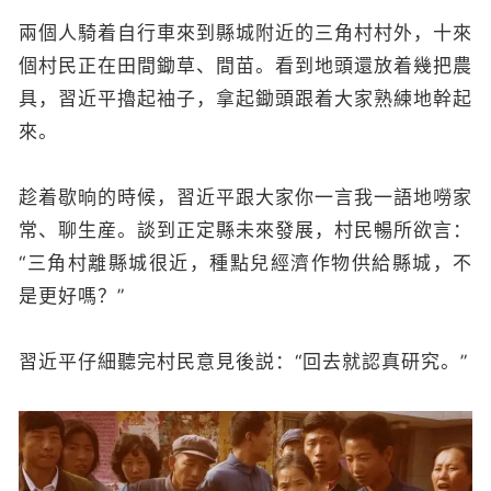
兩個人騎着自行車來到縣城附近的三角村村外，十來
個村民正在田間鋤草、間苗。看到地頭還放着幾把農
具，習近平擼起袖子，拿起鋤頭跟着大家熟練地幹起
來。
趁着歇晌的時候，習近平跟大家你一言我一語地嘮家
常、聊生産。談到正定縣未來發展，村民暢所欲言：
“三角村離縣城很近，種點兒經濟作物供給縣城，不
是更好嗎？”
習近平仔細聽完村民意見後説：“回去就認真研究。
”