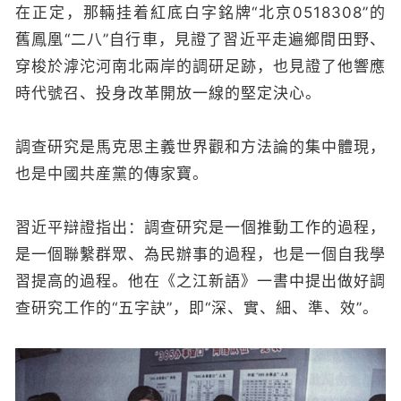
在正定，那輛挂着紅底白字銘牌“北京0518308”的
舊鳳凰“二八”自行車，見證了習近平走遍鄉間田野、
穿梭於滹沱河南北兩岸的調研足跡，也見證了他響應
時代號召、投身改革開放一線的堅定決心。
調查研究是馬克思主義世界觀和方法論的集中體現，
也是中國共産黨的傳家寶。
習近平辯證指出：調查研究是一個推動工作的過程，
是一個聯繫群眾、為民辦事的過程，也是一個自我學
習提高的過程。他在《之江新語》一書中提出做好調
查研究工作的“五字訣”，即“深、實、細、準、效”。