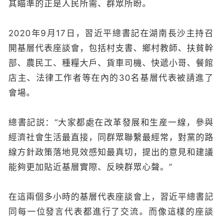
其瞄準的正是人民所需、群眾所盼。
2020年9月17日，習近平總書記在湖南長沙主持召
開基層代表座談會，包括村支書、鄉村教師、扶貧幹
部、農民工、種糧大戶、貨車司機、快遞小哥、餐館
店主、法律工作者等在內的30名基層代表被請進了
會場。
總書記説：“大家都處在改革發展和生産一線，參與
經濟社會生活最直接，同群眾聯繫最經常，對黨的路
線方針政策落地見效感知最真切，提出的意見和建議
能夠更加貼近基層實際、反映群眾心聲。”
在這兩個多小時的基層代表座談會上，習近平總書記
同每一位發言代表都進行了交流。而像這樣的座談