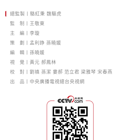
總監製丨駱紅秉 魏驅虎
監 制丨王敬東
主 編丨李璇
策 劃丨孟利錚 孫曉媛
編 輯丨孫曉媛
視 覺丨黃元 郝鳳林
校 對丨劉禛 孫潔 婁郝 范立君 梁雅琴 宋春燕
出 品丨中央廣播電視總台央視網