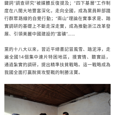
鍵詞“調查研究”被媒體反復提及；“四下基層”工作制
度在八閩大地豐富深化，走向全國，成為黨員幹部踐
行群眾路線的自覺行動；“兩山”理論在實事求是、踏
實調研的基礎上不斷走深走實，成為推動浙江改革發
展、引領美麗中國建設的“富礦”……
黨的十八大以來，習近平總書記冒風雪、踏泥濘，走
遍全國14個集中連片特困地區，摸實情、聽實話，
通過紮實的調研，提出精準扶貧戰略。這一戰略成為
我國全面打贏脫貧攻堅戰的制勝法寶。