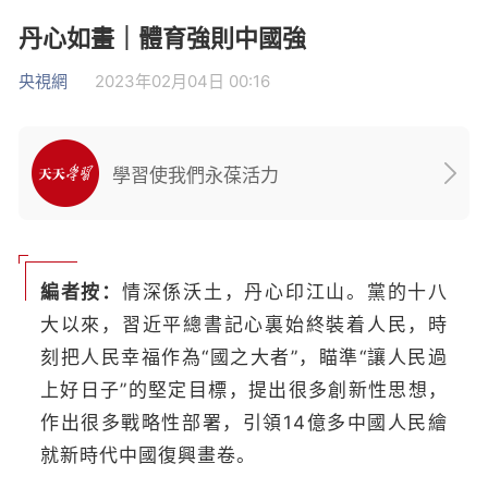
丹心如畫｜體育強則中國強
央視網
2023年02月04日 00:16
學習使我們永葆活力
編者按：
情深係沃土，丹心印江山。黨的十八
大以來，習近平總書記心裏始終裝着人民，時
刻把人民幸福作為“國之大者”，瞄準“讓人民過
上好日子”的堅定目標，提出很多創新性思想，
作出很多戰略性部署，引領14億多中國人民繪
就新時代中國復興畫卷。