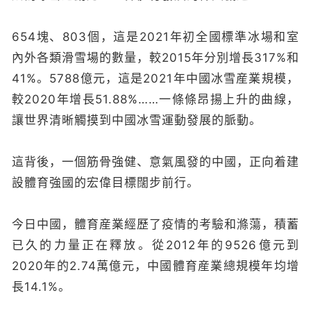
654塊、803個，這是2021年初全國標準冰場和室
內外各類滑雪場的數量，較2015年分別增長317%和
41%。5788億元，這是2021年中國冰雪産業規模，
較2020年增長51.88%……一條條昂揚上升的曲線，
讓世界清晰觸摸到中國冰雪運動發展的脈動。
這背後，一個筋骨強健、意氣風發的中國，正向着建
設體育強國的宏偉目標闊步前行。
今日中國，體育産業經歷了疫情的考驗和滌蕩，積蓄
已久的力量正在釋放。從2012年的9526億元到
2020年的2.74萬億元，中國體育産業總規模年均增
長14.1%。