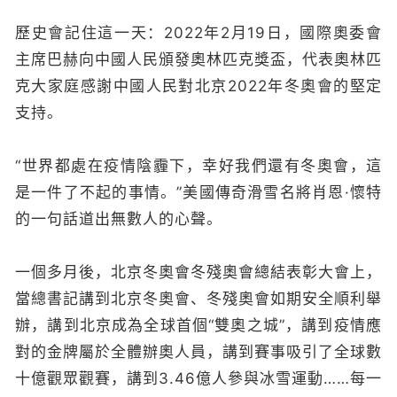
歷史會記住這一天：2022年2月19日，國際奧委會
主席巴赫向中國人民頒發奧林匹克獎盃，代表奧林匹
克大家庭感謝中國人民對北京2022年冬奧會的堅定
支持。
“世界都處在疫情陰霾下，幸好我們還有冬奧會，這
是一件了不起的事情。”美國傳奇滑雪名將肖恩·懷特
的一句話道出無數人的心聲。
一個多月後，北京冬奧會冬殘奧會總結表彰大會上，
當總書記講到北京冬奧會、冬殘奧會如期安全順利舉
辦，講到北京成為全球首個“雙奧之城”，講到疫情應
對的金牌屬於全體辦奧人員，講到賽事吸引了全球數
十億觀眾觀賽，講到3.46億人參與冰雪運動……每一