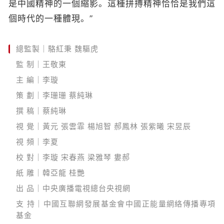
是中國精神的一個縮影。這種拼搏精神恰恰是我們這
個時代的一種體現。”
總監製｜駱紅秉 魏驅虎
監 制｜王敬東
主 編｜李璇
策 劃｜李珊珊 蔡純琳
撰 稿｜蔡純琳
視 覺｜黃元 張雲霏 楊旭智 郝鳳林 張紫曦 宋昱辰
視 頻｜李夏
校 對｜李璇 宋春燕 梁雅琴 婁郝
紙 雕｜韓亞龍 桂艷
出 品｜中央廣播電視總台央視網
支 持｜中國互聯網發展基金會中國正能量網絡傳播專項
基金