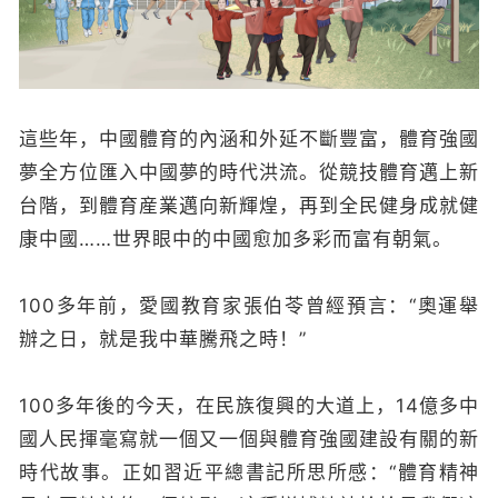
這些年，中國體育的內涵和外延不斷豐富，體育強國
夢全方位匯入中國夢的時代洪流。從競技體育邁上新
台階，到體育産業邁向新輝煌，再到全民健身成就健
康中國……世界眼中的中國愈加多彩而富有朝氣。
100多年前，愛國教育家張伯苓曾經預言：“奧運舉
辦之日，就是我中華騰飛之時！”
100多年後的今天，在民族復興的大道上，14億多中
國人民揮毫寫就一個又一個與體育強國建設有關的新
時代故事。正如習近平總書記所思所感：“體育精神