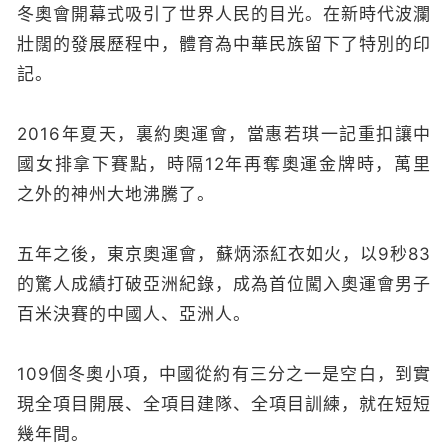
冬奧會開幕式吸引了世界人民的目光。在新時代波瀾
壯闊的發展歷程中，體育為中華民族留下了特別的印
記。
2016年夏天，裏約奧運會，當惠若琪一記重扣讓中
國女排拿下賽點，時隔12年再奪奧運金牌時，萬里
之外的神州大地沸騰了。
五年之後，東京奧運會，蘇炳添紅衣如火，以9秒83
的驚人成績打破亞洲紀錄，成為首位闖入奧運會男子
百米決賽的中國人、亞洲人。
109個冬奧小項，中國從約有三分之一是空白，到實
現全項目開展、全項目建隊、全項目訓練，就在短短
幾年間。