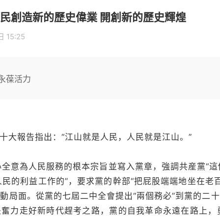
民創造新的歷史偉業 開創新的歷史輝煌
 15:25
永葆活力
十大報告指出：“江山就是人民，人民就是江山。”
心全意為人民服務的根本宗旨並寫入黨章，強調共産黨“這
民的利益工作的”，要求黨的幹部“把屁股端端地坐在老
生動局面。從黨的七屆二中全會提出“兩個務必”到黨的二十
還是奮力走好新時代趕考之路，黨的自我革命永遠在路上，