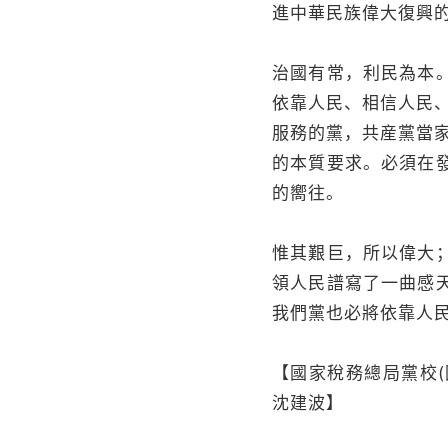
進中華民族偉大復興
治國有常，利民為本
依靠人民、相信人民
服務的黨，共産黨當
的本質要求。必須在
的嚮往。
惟其艱巨，所以偉大
領人民譜寫了一曲感
我們黨也必將依靠人
【國家稅務總局黨校
沈建波】