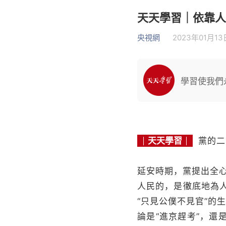
天天學習｜依靠人
央視網
2023年01月13日
學習使我們
天天學習
黨的二
延安時期，黨提出全
人民的，是徹底地為人
“只見公僕不見官”的
論是“進京趕考”，