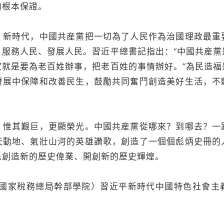
的根本保證。
。新時代，中國共産黨把一切為了人民作為治國理政最重
、服務人民、發展人民。習近平總書記指出：“中國共産黨
家就是要為老百姓辦事，把老百姓的事情辦好。”為民造福
發展中保障和改善民生，鼓勵共同奮鬥創造美好生活，不
；惟其艱巨，更顯榮光。中國共産黨從哪來？到哪去？一
天動地、氣壯山河的英雄讚歌，創造了一個個彪炳史冊的
民創造新的歷史偉業、開創新的歷史輝煌。
(國家稅務總局幹部學院）習近平新時代中國特色社會主