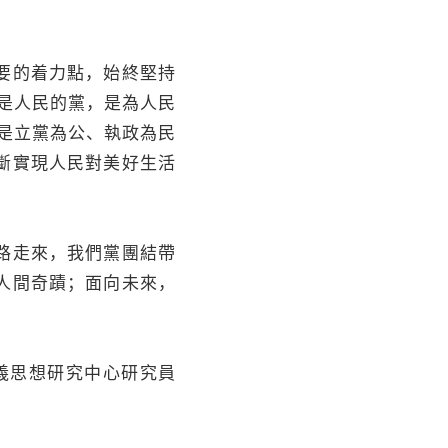
要的着力點，始終堅持
是人民的黨，是為人民
是立黨為公、執政為民
斷實現人民對美好生活
路走來，我們黨團結帶
人間奇蹟；面向未來，
義思想研究中心研究員