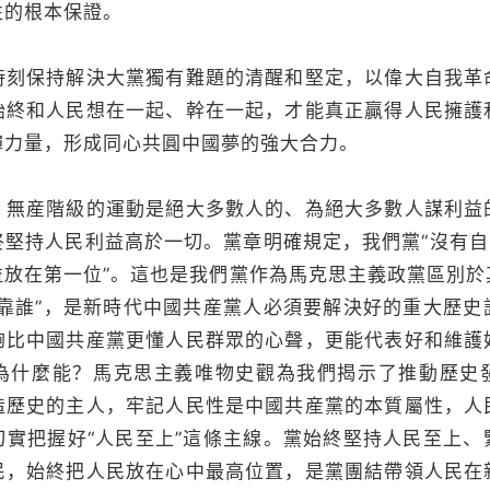
性的根本保證。
時刻保持解決大黨獨有難題的清醒和堅定，以偉大自我革
始終和人民想在一起、幹在一起，才能真正贏得人民擁護
礡力量，形成同心共圓中國夢的強大合力。
，無産階級的運動是絕大多數人的、為絕大多數人謀利益
堅持人民利益高於一切。黨章明確規定，我們黨“沒有自
益放在第一位”。這也是我們黨作為馬克思主義政黨區別於
依靠誰”，是新時代中國共産黨人必須要解決好的重大歷史
夠比中國共産黨更懂人民群眾的心聲，更能代表好和維護
為什麼能？馬克思主義唯物史觀為我們揭示了推動歷史
造歷史的主人，牢記人民性是中國共産黨的本質屬性，人
切實把握好“人民至上”這條主線。黨始終堅持人民至上、
民，始終把人民放在心中最高位置，是黨團結帶領人民在