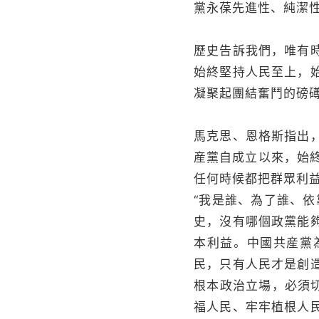
黨永葆先進性、純潔
歷史告訴我們，唯有
始終堅持人民至上，
凝聚起團結奮鬥的磅
馬克思、恩格斯指出
産黨自成立以來，始終
任何時候都把群眾利
“我是誰、為了誰、
史，沒有哪個政黨能
本利益。中國共産黨
民，只有人民才是創
根本政治立場，必須
福人民、牢牢植根人