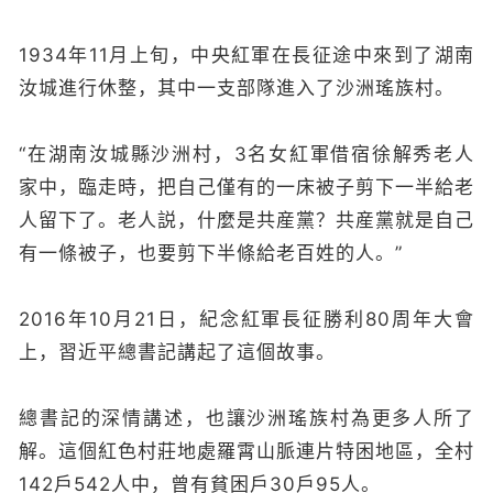
1934年11月上旬，中央紅軍在長征途中來到了湖南
汝城進行休整，其中一支部隊進入了沙洲瑤族村。
“在湖南汝城縣沙洲村，3名女紅軍借宿徐解秀老人
家中，臨走時，把自己僅有的一床被子剪下一半給老
人留下了。老人説，什麼是共産黨？共産黨就是自己
有一條被子，也要剪下半條給老百姓的人。”
2016年10月21日，紀念紅軍長征勝利80周年大會
上，習近平總書記講起了這個故事。
總書記的深情講述，也讓沙洲瑤族村為更多人所了
解。這個紅色村莊地處羅霄山脈連片特困地區，全村
142戶542人中，曾有貧困戶30戶95人。