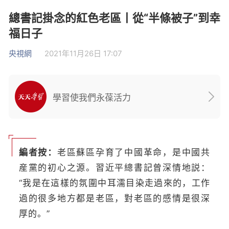
總書記掛念的紅色老區丨從“半條被子”到幸
福日子
央視網
2021年11月26日 17:07
學習使我們永葆活力
編者按：
老區蘇區孕育了中國革命，是中國共
産黨的初心之源。習近平總書記曾深情地説：
“我是在這樣的氛圍中耳濡目染走過來的，工作
過的很多地方都是老區，對老區的感情是很深
厚的。”