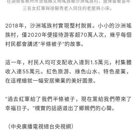
在湖南省郴州市汝城縣文明瑤族鄉沙洲瑤族村，還保留着當年
三名女紅軍與徐解秀老人同住的老屋與小床。
2018年，沙洲瑤族村實現整村脫貧。小小的沙洲瑤
族村，僅2020年便接待游客超70萬人次，幾乎每個
村民都會講述“半條被子”的故事。
這一年，村民人均可支配收入達到1.5萬元，村集體
收入達55萬元。紅色旅游、綠色山水、特色産業，
在這裡繪就一幅安居樂業的美好圖景。
“過去紅軍給了我們半條被子，現在黨給我們帶來了
幸福日子。”樸實的話語道出了鄉親們的心聲。
（中央廣播電視總台央視網）