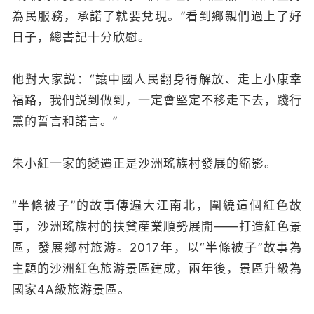
為民服務，承諾了就要兌現。”看到鄉親們過上了好
日子，總書記十分欣慰。
他對大家説：“讓中國人民翻身得解放、走上小康幸
福路，我們説到做到，一定會堅定不移走下去，踐行
黨的誓言和諾言。”
朱小紅一家的變遷正是沙洲瑤族村發展的縮影。
“半條被子”的故事傳遍大江南北，圍繞這個紅色故
事，沙洲瑤族村的扶貧産業順勢展開——打造紅色景
區，發展鄉村旅游。2017年，以“半條被子”故事為
主題的沙洲紅色旅游景區建成，兩年後，景區升級為
國家4A級旅游景區。