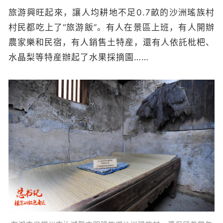
旅游興旺起來，讓人均耕地不足0.7畝的沙洲瑤族村
村民都吃上了“旅游飯”。有人在景區上班，有人開辦
農家樂和民宿，有人銷售土特産，還有人依託枇杷、
水晶梨等特産辦起了水果採摘園……