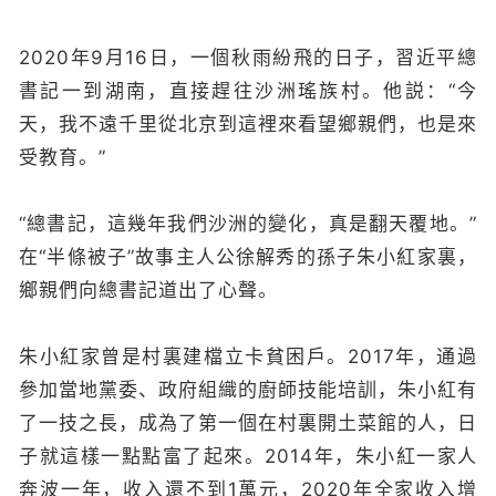
2020年9月16日，一個秋雨紛飛的日子，習近平總
書記一到湖南，直接趕往沙洲瑤族村。他説：“今
天，我不遠千里從北京到這裡來看望鄉親們，也是來
受教育。”
“總書記，這幾年我們沙洲的變化，真是翻天覆地。”
在“半條被子”故事主人公徐解秀的孫子朱小紅家裏，
鄉親們向總書記道出了心聲。
朱小紅家曾是村裏建檔立卡貧困戶。2017年，通過
參加當地黨委、政府組織的廚師技能培訓，朱小紅有
了一技之長，成為了第一個在村裏開土菜館的人，日
子就這樣一點點富了起來。2014年，朱小紅一家人
奔波一年，收入還不到1萬元，2020年全家收入增