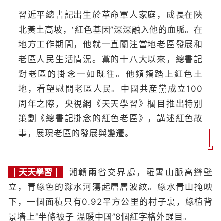
習近平總書記出生於革命軍人家庭，成長在陝
北黃土高坡，“紅色基因”深深融入他的血脈。在
地方工作期間，他就一直關注當地老區發展和
老區人民生活情況。黨的十八大以來，總書記
對老區的掛念一如既往。他頻頻踏上紅色土
地，看望慰問老區人民。中國共産黨成立100
周年之際，央視網《天天學習》欄目推出特別
策劃《總書記掛念的紅色老區》，講述紅色故
事，展現老區的發展與變遷。
天天學習
湘贛兩省交界處，羅霄山脈高聳壁
立，青綠色的滁水河蕩起層層波紋。綠水青山掩映
下，一個面積只有0.92平方公里的村子裏，綠植背
景墻上“半條被子 溫暖中國”8個紅字格外醒目。