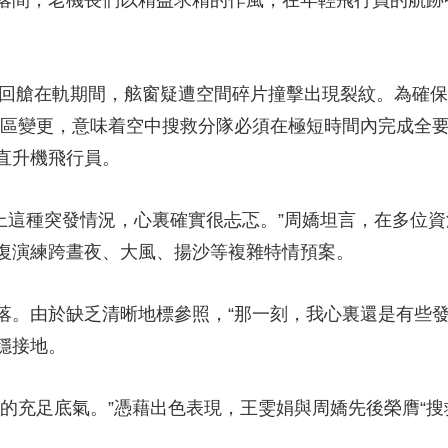
，老機長們以精益求精的作風，在年輕飛行員的航跡中
回艙在軌期間，舷窗疑遭空間碎片撞擊出現裂紋。為確保
場區變更，意味着空中搜救分隊必須在極短時間內完成全
直升機飛行員。
上這種突發情況，心裏確實很忐忑。”周嬌坦言，在多位
復演練跨晝夜、大風、揚沙等複雜特情預案。
由於缺乏清晰地標參照，“那一刻，我心裏還是有些發
穩接地。
充足底氣。”憑藉出色表現，王雯娟與周嬌先後榮膺“搜