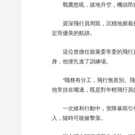
戰鷹怒吼，拔地升空，機頭昂揚
資深飛行員周凱，沉穩地握着操
定而優美的航跡。
這位曾擔任旅黨委常委的飛行員，
身，他便扎進了訓練場。
“職務有分工，飛行無差別。飛行
他常挂在嘴邊，既是對年輕飛行員
一次維和行動中，突降暴雨引發
入，隨時可能被擊落。