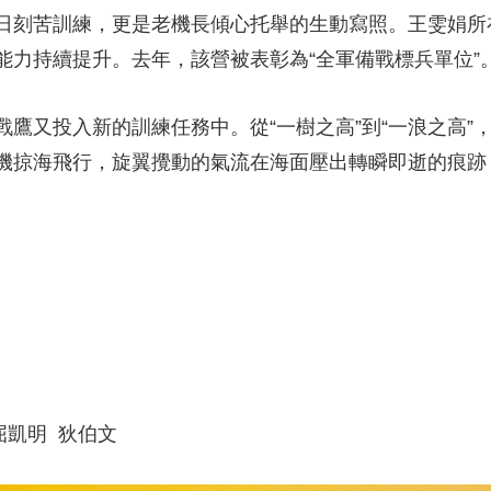
刻苦訓練，更是老機長傾心托舉的生動寫照。王雯娟所
能力持續提升。去年，該營被表彰為“全軍備戰標兵單位”
又投入新的訓練任務中。從“一樹之高”到“一浪之高”
機掠海飛行，旋翼攪動的氣流在海面壓出轉瞬即逝的痕跡
凱明 狄伯文