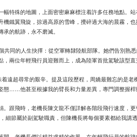
央博
非遺
文化
旅游
科普
健康
樂齡
閱讀
幅特殊的地圖，上面密密麻麻標注着許多任務地點。站
雲起
超級工廠
智敬中國
全民健康
顏選攻略
海洋
升機鐵翼飛旋，掠過高原的雪峰，攪碎過大海的晨霧，也
傳承的航跡，永不磨滅。
共同的人生抉擇：從空軍轉隸陸航部隊。她們告別熟悉
點，兩位年輕飛行員迎難而上，成為陸軍首批駕駛該型直
熱播榜
總台企業白名單
着遠超尋常的艱辛。提及這段歷程，周嬌最難忘的是老機
姿態……他甚至根據我的臂長和力量差異，專門調整握桿
。跟飛時，老機長陳文龍不僅詳解各階段飛行速度，更
可，細節屬於副駕駛職責，但陳機長將每個要素都給我講透