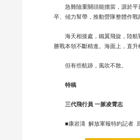
急難險重關頭能擔當，源於平日
卒、傾力幫帶，推動營隊整體作戰
海天相接處，鐵翼飛旋，陸航戰鷹
勝戰本領不斷精進。海面上，直升
但有些航跡，風吹不散。
特稿
三代飛行員 一脈凌霄志
■康岩濤 解放軍報特約記者 屈