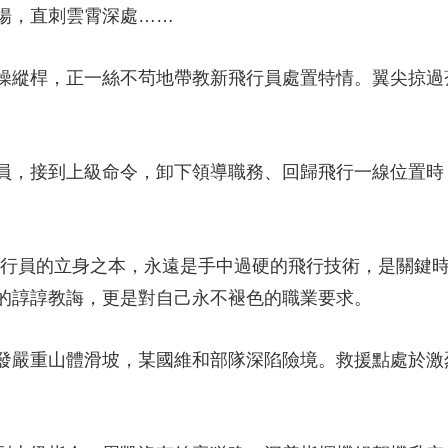
，直刺雲霄深處……
縱桿，正一絲不茍地帶教新飛行員處置特情。翼尖掠過
接到上級命令，卸下領導職務、回歸飛行一線位置時，
員的立身之本，永遠是手中過硬的飛行技術，是關鍵時
的諄諄教誨，更是對自己永不褪色的職業要求。
嚴重山體滑坡，某國維和部隊深陷險境。救援點處於激