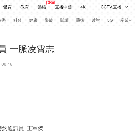
體育
教育
熊貓
直播中國
4K
CCTV.直播
式妙語
主持人
下載央視影音
熱解讀
天天學習
旅游
科普
健康
樂齡
閱讀
藝術
數智
5G
産業+
紀錄片網
國家大劇院
大型活動
員 一脈凌霄志
08:46
科技
法治
文娛
人物
公益
圖片
習式妙語
央視快評
央視網評
光華銳評
鋒面
頻道
VR/AR
4K專區
全景新聞
請入列
人生第一次
人生第二次
年冬奧會
CBA
NBA
中超
國足
國際足球
網球
綜
約通訊員 王軍傑
體育江湖
文化體育
冰雪道路
足球道路