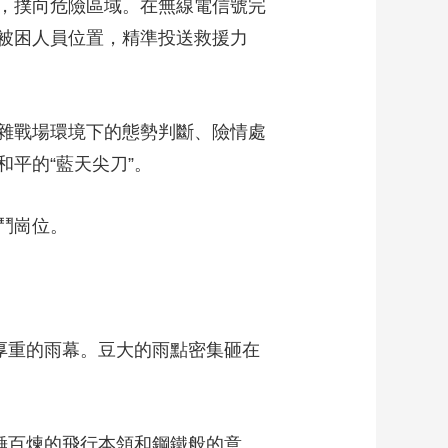
，撲向危險區域。在無線電信號完
被困人員位置，精準投送救援力
雜戰場環境下的態勢判斷、險情處
平的“藍天尖刀”。
鬥崗位。
厚重的雨幕。豆大的雨點密集砸在
錘百煉的飛行本領和鋼鐵般的意