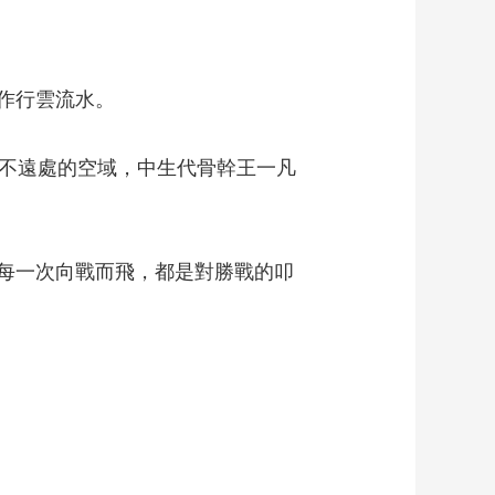
作行雲流水。
不遠處的空域，中生代骨幹王一凡
每一次向戰而飛，都是對勝戰的叩