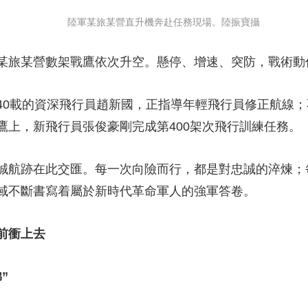
陸軍某旅某營直升機奔赴任務現場。陸振寶攝
旅某營數架戰鷹依次升空。懸停、增速、突防，戰術動
載的資深飛行員趙新國，正指導年輕飛行員修正航線；
鷹上，新飛行員張俊豪剛完成第400架次飛行訓練任務。
航跡在此交匯。每一次向險而行，都是對忠誠的淬煉；
域不斷書寫着屬於新時代革命軍人的強軍答卷。
前衝上去
”