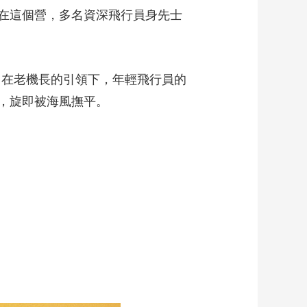
在這個營，多名資深飛行員身先士
。
，在老機長的引領下，年輕飛行員的
，旋即被海風撫平。