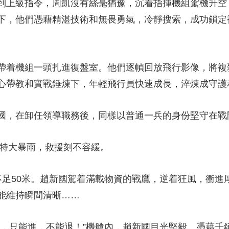
上級指令，周凱沒有絲毫猶豫，沉着指揮機組駕機升空
下，他們憑藉精湛技術和無畏勇氣，冷靜搜索，成功鎖定
着機組一頭扎進復盤室。他們逐幀回放飛行影像，將複
心帶教和實戰錘煉下，年輕飛行員快速成長，淬煉成守護和
，在卸任領導職務後，同樣以普通一兵的身份堅守在戰
特大暴雨，救援刻不容緩。
50米。趙新國駕着滿載物資的戰鷹，逆着狂風，衝進
能維持瞬間清晰……
只能進，不能退！”機艙內，趙新國目光堅毅。憑藉千