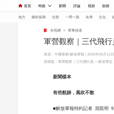
首頁
時政
新聞
評論
視頻
財經
人民領袖習近平
直播
海外頻道
片庫
iPanda
欄目大全
聯播+
English
中國領導人
節目單
Монгол
聽音
央視快評
微視頻
習
地方
鄉村振興
生態
一帶一路
央博
文化
央視網
>
軍事頻道
總台春晚
網絡春晚
共産黨員網
秧紀錄
軍營觀察｜三代飛行
來源：
中國軍網-解放軍報
| 2026年06月12日 
新聞
國內
國際
評論
經濟
軍事
原標題：軍營觀察｜三代飛行員 一脈凌霄志
人民領袖習近平
聯播+
熱解讀
天天學習
新聞樣本
視頻
小央視頻
小央直播
直播中國
熊貓
現場
前線
比劃
快看
藍海中國
新兵
有些航跡，風吹不散
體育
直播
競猜
2026年世界盃
2026
■解放軍報特約記者 屈凱明 特
VIP會員
CCTV奧林匹克頻道
生活體育大會