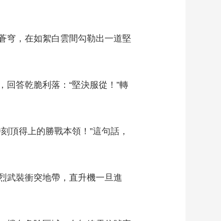
蒼穹，在如絮白雲間勾勒出一道堅
回答乾脆利落：“堅決服從！”轉
刻頂得上的勝戰本領！”這句話，
烈武裝衝突地帶，直升機一旦進