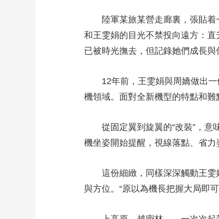
財經
教育
鄉村振興
生態環境
一帶一路
陸軍某旅某營走廊裏，張貼着一
大國智造
大國展會
大國保險
雲頂對話
和王雯娟的目光不禁投向遠方：直
已被時光撫去，但記錄她們成長與
12年前，王雯娟與周嬌做出一個
機領域。面對全新機型的特點和難
CCTV.節目官網
直播
節目單
欄目
片庫
從固定翼到旋翼的“改裝”，意味
機坐姿開始提醒，視線落點、省力
這份細緻，同樣深深觸動王雯娟
與方位。“原以為機長把握大局即