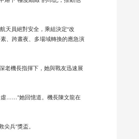
烙下“極度細緻”的印記，推動他
航天員絕對安全，乘組決定“改
要素、跨晝夜、多場域轉換的應急演
資深老機長指揮下，她與戰友迅速展
虛……”她回憶道。機長陳文龍在
救尖兵”獎盃。