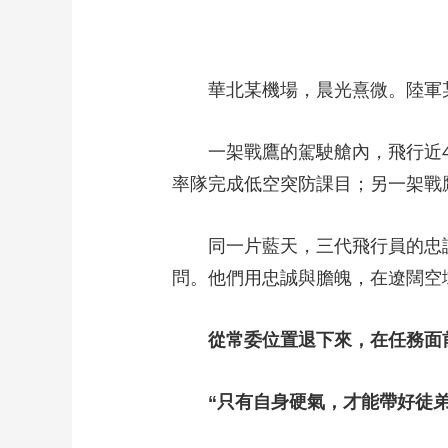
華北某機場，晨光熹微。陸軍某
一架戰鷹的駕駛艙內，飛行近40
率隊完成低空突防課目；另一架戰
同一片藍天，三代飛行員的忠誠
問。他們用忠誠與膽魄，在遼闊空
從常委位置退下來，在任務面
“只有自身硬氣，才能帶好徒弟