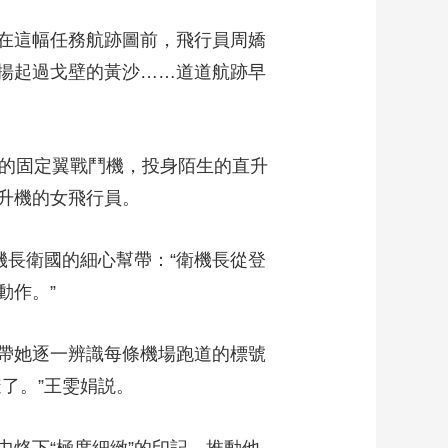
藝術
汽車
數智
5G
産業+
在這幅任務航跡圖前，飛行員周嬌
時尚
天氣
才藝
網展
央央好物
揚起過戈壁的黃沙……道道航跡早
的固定翼戰鬥機，投身陌生的直升
升機的女飛行員。
長衛國的細心幫帶：“衛機長從登
動作。”
帶她逐一辨識每條機場跑道的標號
了。”王雯娟説。