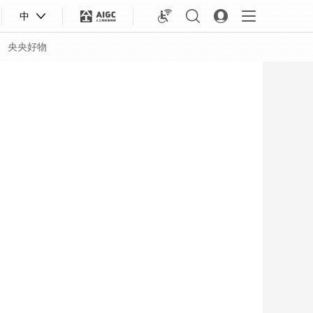
中
央央好物
合體育
亞冬會