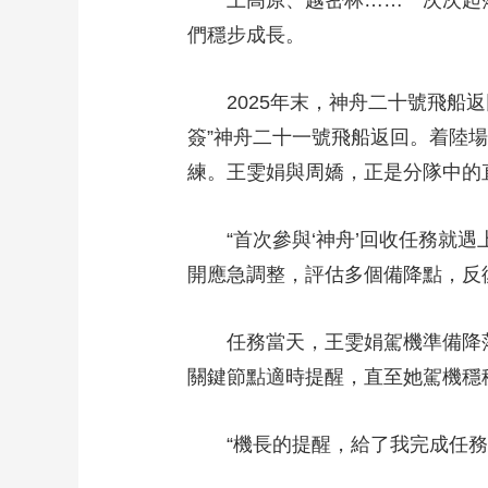
上高原、越密林……一次次起落間
們穩步成長。
2025年末，神舟二十號飛船返
簽”神舟二十一號飛船返回。着陸
練。王雯娟與周嬌，正是分隊中的
“首次參與‘神舟’回收任務就遇
開應急調整，評估多個備降點，反
任務當天，王雯娟駕機準備降落。
關鍵節點適時提醒，直至她駕機穩
“機長的提醒，給了我完成任務的