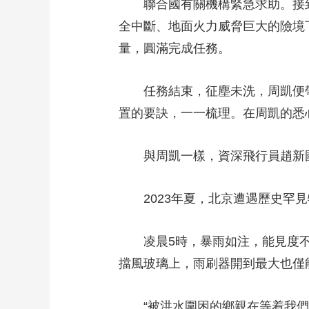
聯合國有關機構緊急求助。接到
全中斷、地面火力威脅巨大的險境
量，圓滿完成任務。
任務結束，征塵未洗，周凱便帶
置的要訣，一一梳理。在周凱的悉
與周凱一樣，資深飛行員趙新國
2023年夏，北京遭遇歷史罕見
凌晨5時，暴雨如注，能見度不足
擋風玻璃上，雨刷器開到最大也僅
“被洪水圍困的鄉親在等着我們，