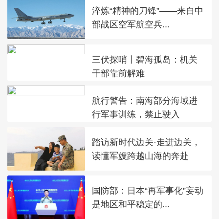
淬炼“精神的刀锋”——来自中
部战区空军航空兵...
三伏探哨丨碧海孤岛：机关
干部靠前解难
航行警告：南海部分海域进
行军事训练，禁止驶入
踏访新时代边关·走进边关，
读懂军嫂跨越山海的奔赴
国防部：日本“再军事化”妄动
是地区和平稳定的...