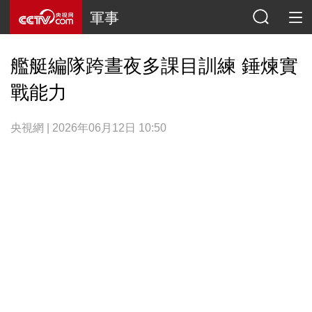
軍事
艦艇編隊跨晝夜多課目訓練 錘煉實
戰能力
央視網 | 2026年06月12日 10:50