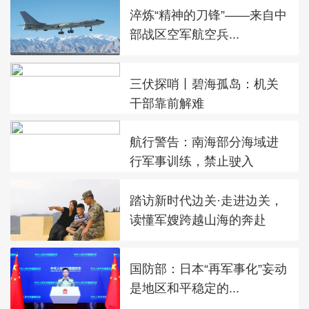
淬炼“精神的刀锋”——来自中
部战区空军航空兵...
三伏探哨丨碧海孤岛：机关
干部靠前解难
航行警告：南海部分海域进
行军事训练，禁止驶入
踏访新时代边关·走进边关，
读懂军嫂跨越山海的奔赴
国防部：日本“再军事化”妄动
是地区和平稳定的...