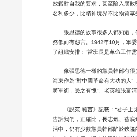
放鬆對自我的要求，甚至陷入腐敗
財經
教育
鄉村振興
生態環境
一帶一路
名利多少，比精神境界不比物質享
大國智造
大國展會
大國保險
雲頂對話
張思德的故事很多人都知道，他1
務低而有怨言。1942年10月，
了組織安排：“當班長是革命工作需
CCTV.節目官網
直播
節目單
欄目
片庫
像張思德一樣的黨員幹部有很多
海東作為“對中國革命有大功的人
將軍銜，受之有愧”。老英雄張富清
《説苑·雜言》記載：“君子上比
告訴我們，正確比，長志氣、蓄底
活中，仍有少數黨員幹部陷於狹隘