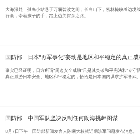
大海深处，孤岛小站悬于万顷碧波之间；长白山下，密林掩映着边境
行囊，牵着孩子的手，踏上边关探亲之路。
国防部：日本“再军事化”妄动是地区和平稳定的真正威
事实已经证明，日方所谓“周边安全威胁”只是其突破和平宪法和“专守防
真正威胁日本安全、地区和平稳定的，恰恰是日本国内谋求扩军备武、
国防部：中国军队坚决反制任何闹海挑衅图谋
8月7日下午，国防部新闻发言人陈曦大校就近期涉军问题发布消息。