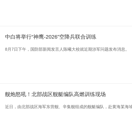
中白将举行“神鹰-2026”空降兵联合训练
8月7日下午，国防部新闻发言人陈曦大校就近期涉军问题发布消息。
舰炮怒吼！北部战区舰艇编队高燃训练现场
近日，由北部战区海军东营舰、辛集舰组成的舰艇编队，赴黄海某海域