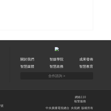
關於我們
智媒學院
成果發佈
智慧媒體
智慧政務
智慧教育
合作諮詢 >
網絡110
報警服務
2號
中央廣播電視總台 央視網 版權所有