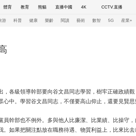
體育
教育
熊貓
直播中國
4K
CCTV.直播
式妙語
主持人
下載央視影音
熱解讀
天天學習
旅游
科普
健康
樂齡
閱讀
藝術
數智
5G
産業+
紀錄片網
國家大劇院
大型活動
高
科技
法治
文娛
人物
公益
圖片
習式妙語
央視快評
央視網評
光華銳評
鋒面
，各級領導幹部要向谷文昌同志學習，樹牢正確政績觀
頻道
VR/AR
4K專區
全景新聞
眾心中。學習谷文昌同志，不僅要高山仰止，還要見賢思
請入列
人生第一次
人生第二次
員幹部也不例外。多與他人比廉潔、比業績、比操守，
年冬奧會
CBA
NBA
中超
國足
國際足球
網球
綜
我。如果把關注點放在職務待遇、物質利益上，比來比去
體育江湖
文化體育
冰雪道路
足球道路