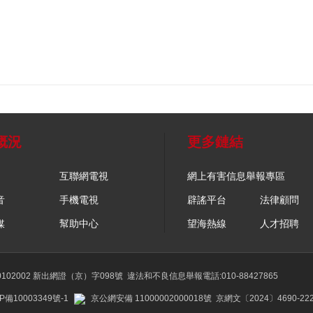
概況
更多鏈結
互聯網電視
網上有害信息舉報專區
音
手機電視
辟謠平台
法律顧問
媒
幫助中心
望海熱線
人才招聘
02002 新出網證（京）字098號
違法和不良信息舉報電話:010-88427865
P備10003349號-1
京公網安備 11000002000018號
京網文〔2024〕4690-22