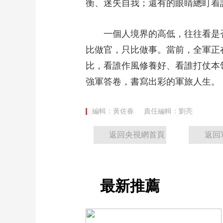
衡、迷失自我；還有的眼睛總盯着
一個人境界的高低，往往看是否
比做官，只比做事。當前，全軍正
比，看誰作風修養好、看誰打仗本
強軍答卷，書寫出彩的軍旅人生。
編輯：黃佐春
責任編輯：劉亮
返回央視網首頁
返回
最新推薦