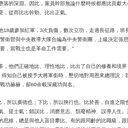
墮落的深淵。因此，黨員幹部無論什麼時候都應比貢獻大
央博
非遺
文化
旅游
科普
健康
樂齡
閱讀
受，從而比出幹勁、比出正氣。
雲起
超級工廠
智敬中國
全民健康
顏選攻略
海洋
8歲參加紅軍，3次負傷，數次立功，走過長征路，班長
軍委警衛營與中央教導大隊合編為中央警衛團，上級決定張
要，當戰士也是革命工作需要。”
熱播榜
總台企業白名單
，他們正確地比、理性地比，比出了自己的修養和境界
”，得知自己被授予大將軍銜時，懇切地對周恩來總理説：
戰功赫赫，卻60余載深藏功與名。
，所以廣德也；下比，所以狹行也。比於善，自進之階也
氣、提士氣；錯誤比，消磨意志、頹廢精神、誤導人生。
的思維，總是與他人盲目攀比。有的跟同齡的比職級，跟