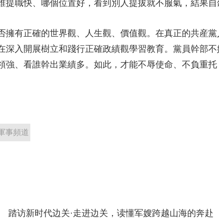
誰提職快、哪個位置好，看到別人提拔就不服氣，結果自
擁有正確的世界觀、人生觀、價值觀。在真正的共産黨
在深入開展樹立和踐行正確政績觀學習教育。黨員幹部不
領強、看誰幹出業績多。如此，才能不辱使命、不負重托
軍事頻道
踏访新时代边关·走进边关，读懂军嫂跨越山海的奔赴