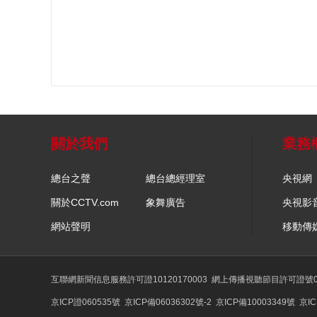
關於我們
業務
總台之聲
總台總經理室
央視網
關於CCTV.com
象舞廣告
央視影
網站聲明
移動傳
互聯網新聞信息服務許可證10120170003
網上傳播視聽節目許可證號01
京ICP證060535號
京ICP備06036302號-2
京ICP備10003349號
京IC