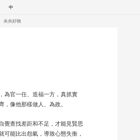
中
央央好物
，為官一任、造福一方，真抓實
齊，像他那樣做人、為政。
自覺查找差距和不足，才能見賢思
合體育
亞冬會
就可能比出怨氣，導致心態失衡，