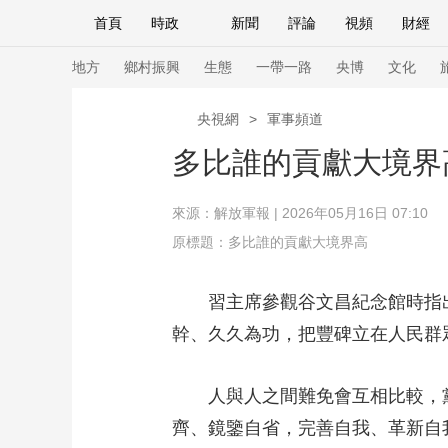
首頁
時政
新聞
評論
視頻
財經
人民領袖習近平
直播
海外頻道
片庫
iPanda
欄目大全
聯播+
English
中國領導人
節目單
Монгол
聽音
央視快評
微視頻
習
地方
鄉村振興
生態
一帶一路
央博
文化
央視網
>
軍事頻道
總台春晚
網絡春晚
共産黨員網
秧紀錄
多比誰的貢獻大境界
來源：
解放軍報
| 2026年05月16日 07:10
新聞
國內
國際
評論
經濟
軍事
原標題：多比誰的貢獻大境界高
人民領袖習近平
聯播+
熱解讀
天天學習
習主席參觀谷文昌紀念館時指出
視頻
小央視頻
小央直播
直播中國
熊貓
幹、久久為功，把豐碑立在人民群
現場
前線
比劃
快看
藍海中國
新兵
人與人之間難免會互相比較，黨
體育
直播
競猜
2026年世界盃
2026
齊、鏡鑒自省，完善自我、革新自
VIP會員
CCTV奧林匹克頻道
生活體育大會