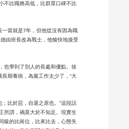
小不比職務高低，比群眾口碑不比
藝術
汽車
數智
5G
産業+
時尚
天氣
才藝
網展
央央好物
一當就是7年，但他從沒有因為職
思德由班長改為戰士，他愉快地接受
，也學到了別人的長處和優點。徐
我長期養病，為黨工作太少了，“大
；比於惡，自退之原也。”這段話
正所謂，禍莫大於不知足。現實生
同級的比崗位，比來比去，心態失