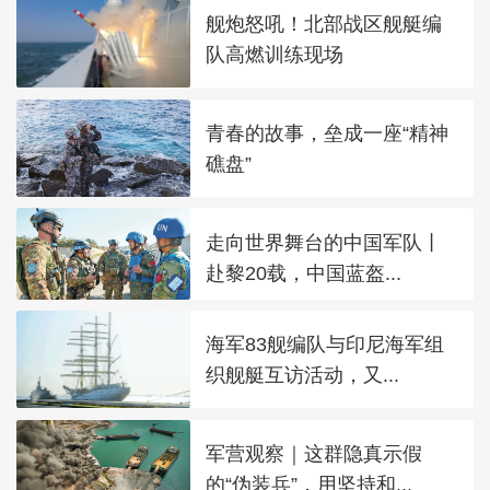
舰炮怒吼！北部战区舰艇编
队高燃训练现场
青春的故事，垒成一座“精神
礁盘”
走向世界舞台的中国军队丨
赴黎20载，中国蓝盔...
海军83舰编队与印尼海军组
织舰艇互访活动，又...
军营观察｜这群隐真示假
的“伪装兵”，用坚持和...