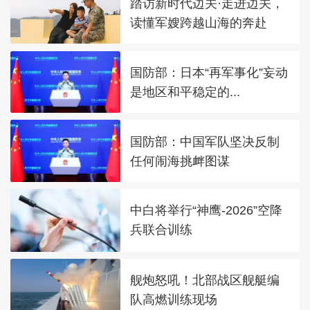
踏访新时代边关·走进边关，
读懂军嫂跨越山海的奔赴
国防部：日本“再军事化”妄动
是地区和平稳定的...
国防部：中国军队坚决反制
任何闹海挑衅图谋
中白将举行“神鹰-2026”空降
兵联合训练
舰炮怒吼！北部战区舰艇编
队高燃训练现场