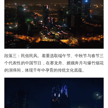
段落三：民俗民风。着重选取端午节、中秋节与春节三
个代表性的中国节日，在赛龙舟、嫦娥奔月与爆竹烟花
的演绎间，体现千年中孕育的传统文化底蕴。