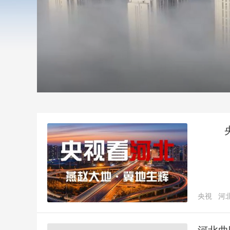
財經
教育
鄉村振興
生態環境
一帶一路
大國智造
大國展會
大國保險
雲頂對話
CCTV.節目官網
直播
節目單
欄目
片庫
置頂1
央視
河