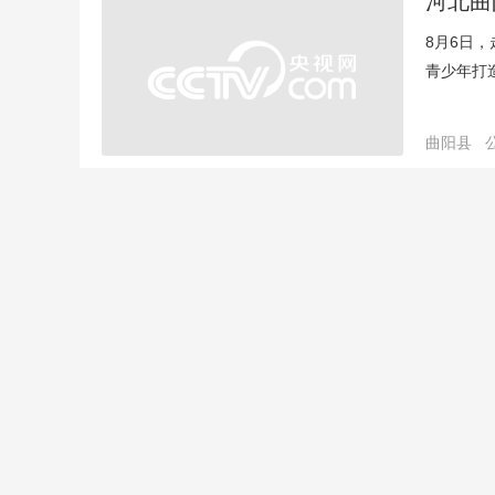
河北曲
8月6日
青少年打
曲阳县
唐山5
1976
重镇到开
唐山市
河北经
近日，河