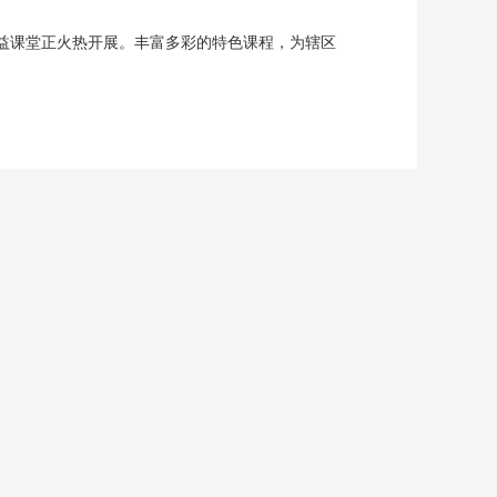
期公益课堂正火热开展。丰富多彩的特色课程，为辖区
风雨兼程，这座城市从满目疮痍到产业兴旺，从工业
贸企业，开展为期10天的暑期社会实践活动，以青