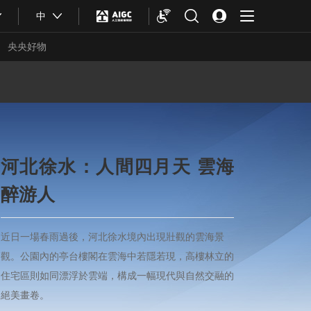
中
央央好物
河北徐水：人間四月天 雲海
河北易縣農特産品組團亮相
醉游人
良之隆食材電商節
近日一場春雨過後，河北徐水境內出現壯觀的雲海景
3月28日—31日，良之隆·2026第十四屆中國食材電商
觀。公園內的亭台樓閣在雲海中若隱若現，高樓林立的
節在武漢國際博覽中心舉辦，河北易縣攜多家本土特色
合體育
亞冬會
住宅區則如同漂浮於雲端，構成一幅現代與自然交融的
企業精彩亮相，以地道農産、匠心美味，向全國客商充
絕美畫卷。
分展現易縣食材的獨特魅力與産業實力。