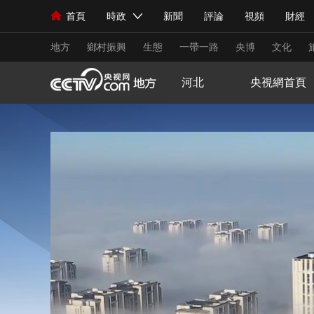
首頁
時政
新聞
評論
視頻
財經
人民領袖習近平
直播
海外頻道
片庫
iPanda
欄目大全
聯播+
English
中國領導人
節目單
Монгол
聽音
央視快評
微視頻
習
地方
鄉村振興
生態
一帶一路
央博
文化
河北
央視網首頁
總台春晚
網絡春晚
共産黨員網
秧紀錄
新聞
國內
國際
評論
經濟
軍事
人民領袖習近平
聯播+
熱解讀
天天學習
視頻
小央視頻
小央直播
直播中國
熊貓
現場
前線
比劃
快看
藍海中國
新兵
體育
直播
競猜
2026年世界盃
2026
VIP會員
CCTV奧林匹克頻道
生活體育大會