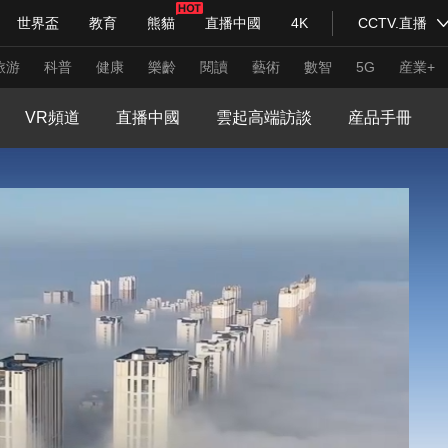
世界盃
教育
熊貓
直播中國
4K
CCTV.直播
式妙語
主持人
下載央視影音
熱解讀
天天學習
旅游
科普
健康
樂齡
閱讀
藝術
數智
5G
産業+
VR頻道
直播中國
雲起高端訪談
産品手冊
紀錄片網
國家大劇院
大型活動
科技
法治
文娛
人物
公益
圖片
習式妙語
央視快評
央視網評
光華銳評
鋒面
頻道
VR/AR
4K專區
全景新聞
請入列
人生第一次
人生第二次
年冬奧會
CBA
NBA
中超
國足
國際足球
網球
綜
體育江湖
文化體育
冰雪道路
足球道路