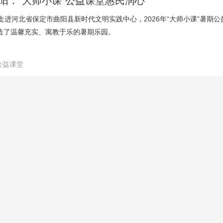
阳：“大师小课”公益课堂惠民润心
，走进河北省保定市曲阳县新时代文明实践中心，2026年“大师小课”暑
造了温馨充实、寓教于乐的暑期乐园。
公益课堂
0年凤凰涅槃 金融活水持续浇灌
年，一场7.8级大地震，将唐山这座百年工业城市瞬间夷为平地。半个世纪
放新城，完成了凤凰涅槃的历史性跨越。
金融活水
贸大学开展暑期社会实践活动 助力“冀货出海”
北经贸大学国际教育学院“冀望国际”社会实践小队赴河北省内多地重点外