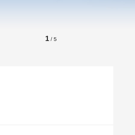
藝術
汽車
數智
5G
産業+
時尚
天氣
才藝
網展
央央好物
2
/
5