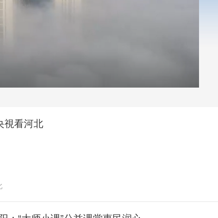
央博
非遺
文化
旅游
科普
健康
樂齡
閱讀
雲起
超級工廠
智敬中國
全民健康
顏選攻略
海洋
收視榜
總台企業白名單
央視看河北
北