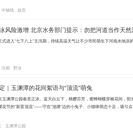
中轴线
故宫
泳风险激增 北京水务部门提示：勿把河道当作天然
正式进入“七下八上”主汛期，持续高温天气让不少市民萌生下河戏水纳凉
汛期
野泳
定｜玉渊潭的花间絮语与“顶流”萌兔
京玉渊潭公园春意正浓。蓝天白云下，桃樱芬芳，蜜蜂蝴蝶穿梭花间，阳
樱花节的“新晋顶流”——守在“池塘”边的小兔子、小猫咪萌态十足，吸引
味。（央视网记者 李晶晶 张宏皓 李祎男）
天
玉渊潭公园