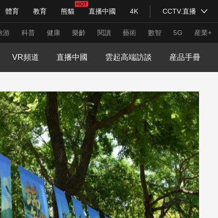
體育
教育
熊貓
直播中國
4K
CCTV.直播
式妙語
主持人
下載央視影音
熱解讀
天天學習
旅游
科普
健康
樂齡
閱讀
藝術
數智
5G
産業+
VR頻道
直播中國
雲起高端訪談
産品手冊
紀錄片網
國家大劇院
大型活動
科技
法治
文娛
人物
公益
圖片
習式妙語
央視快評
央視網評
光華銳評
鋒面
頻道
VR/AR
4K專區
全景新聞
請入列
人生第一次
人生第二次
年冬奧會
CBA
NBA
中超
國足
國際足球
網球
綜
體育江湖
文化體育
冰雪道路
足球道路