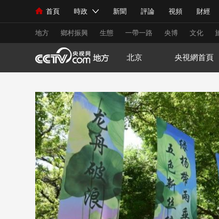
首頁
時政
新聞
評論
視頻
財經
人民領袖習近平
直播
海外頻道
片庫
iPanda
欄目大全
聯播+
English
中國領導人
節目單
Монгол
聽音
央視快評
微視頻
習
地方
鄉村振興
生態
一帶一路
央博
文化
北京
央視網首頁
總台春晚
網絡春晚
共産黨員網
秧紀錄
新聞
國內
國際
評論
經濟
軍事
人民領袖習近平
聯播+
熱解讀
天天學習
視頻
小央視頻
小央直播
直播中國
熊貓
現場
前線
比劃
快看
藍海中國
新兵
體育
直播
競猜
2026年世界盃
2026
VIP會員
CCTV奧林匹克頻道
生活體育大會