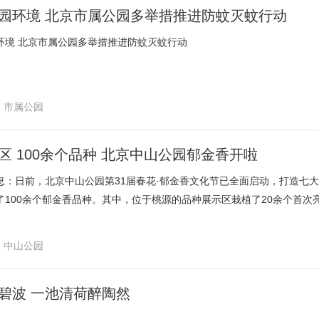
园环境 北京市属公园多举措推进防蚊灭蚊行动
环境 北京市属公园多举措推进防蚊灭蚊行动
市属公园
行动
区 100余个品种 北京中山公园郁金香开啦
息：日前，北京中山公园第31届春花·郁金香文化节已全面启动，打造七大
了100余个郁金香品种。其中，位于桃源的品种展示区栽植了20余个首次亮
“红宝石”等多花、重瓣特色类型，尽显郁金香的多样魅力。目前，室外地栽
计4月11日起将逐步进入盛花期。游园赏花之余，游客还可前往“驿路传芳
中山公园
融合，汇聚非遗手作、国潮文创、特色美食等多元业态，为市民游客打造
化节
胜东 杜正普）
碧波 一池清荷醉陶然