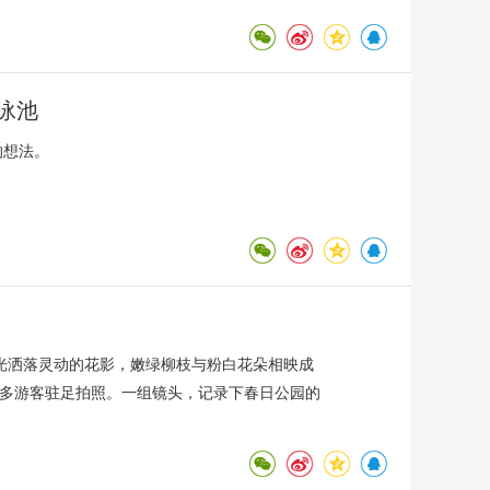
泳池
的想法。
光洒落灵动的花影，嫩绿柳枝与粉白花朵相映成
众多游客驻足拍照。一组镜头，记录下春日公园的