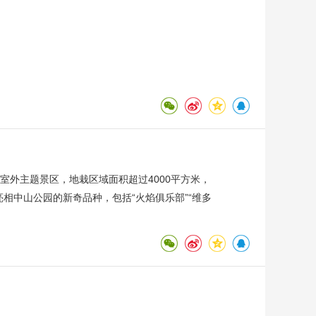
室外主题景区，地栽区域面积超过4000平方米，
相中山公园的新奇品种，包括“火焰俱乐部”“维多
郁金香已陆续开放，全园盛开率约15%，随着气温
”文创市集，该市集将丝路文脉、花卉美学与市井
可逛、可玩、可购、可赏的春日文旅新体验。（总