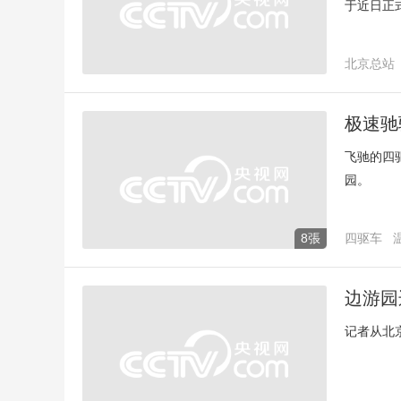
于近日正
北京总站
极速驰
飞驰的四
园。
8張
四驱车
边游园
记者从北