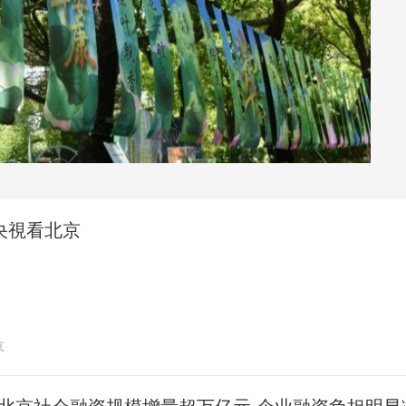
央博
非遺
文化
旅游
科普
健康
樂齡
閱讀
雲起
超級工廠
智敬中國
全民健康
顏選攻略
海洋
收視榜
總台企業白名單
央視看北京
京