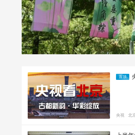
財經
教育
鄉村振興
生態環境
一帶一路
大國智造
大國展會
大國保險
雲頂對話
CCTV.節目官網
直播
節目單
欄目
片庫
置頂
央視
北