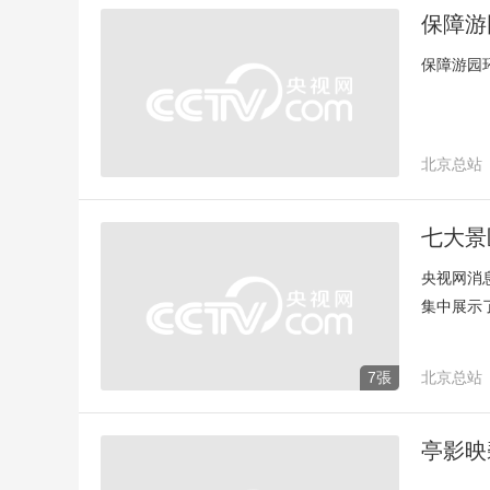
保障游
保障游园
北京总站
防蚊灭蚊
七大景
央视网消
集中展示
娜日出”
回升，预
7張
北京总站
烟火巧妙
郁金香文
台记者 王
亭影映