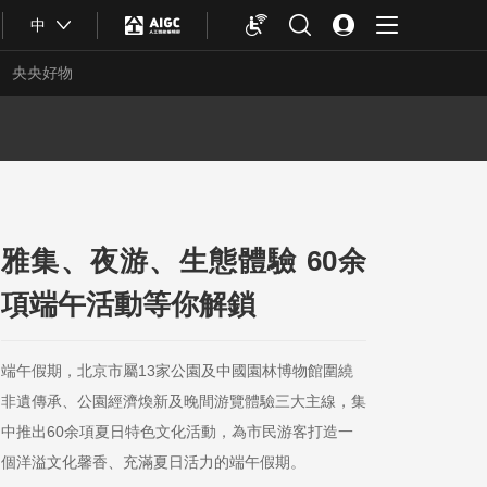
中
央央好物
雅集、夜游、生態體驗 60余
項端午活動等你解鎖
端午假期，北京市屬13家公園及中國園林博物館圍繞
非遺傳承、公園經濟煥新及晚間游覽體驗三大主線，集
合體育
亞冬會
中推出60余項夏日特色文化活動，為市民游客打造一
個洋溢文化馨香、充滿夏日活力的端午假期。