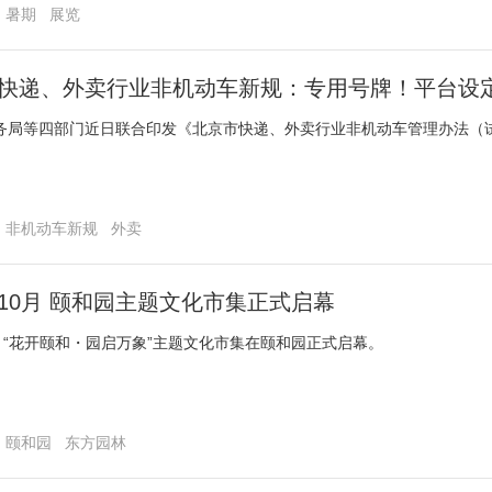
暑期
展览
快递、外卖行业非机动车新规：专用号牌！平台设定
务局等四部门近日联合印发《北京市快递、外卖行业非机动车管理办法（试
非机动车新规
外卖
10月 颐和园主题文化市集正式启幕
日，“花开颐和・园启万象”主题文化市集在颐和园正式启幕。
颐和园
东方园林