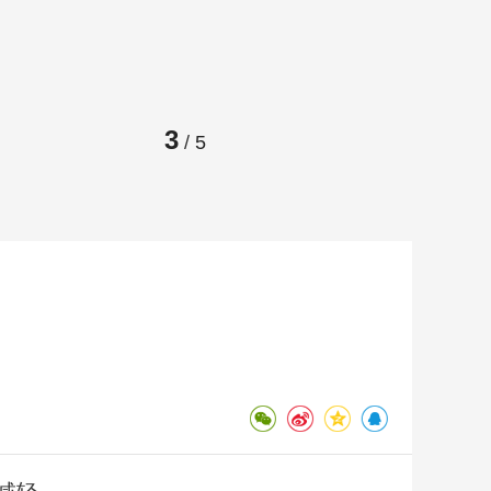
藝術
汽車
數智
5G
産業+
時尚
天氣
才藝
網展
央央好物
3
/
5