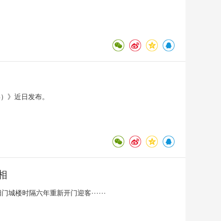
年）》近日发布。
相
楼时隔六年重新开门迎客······