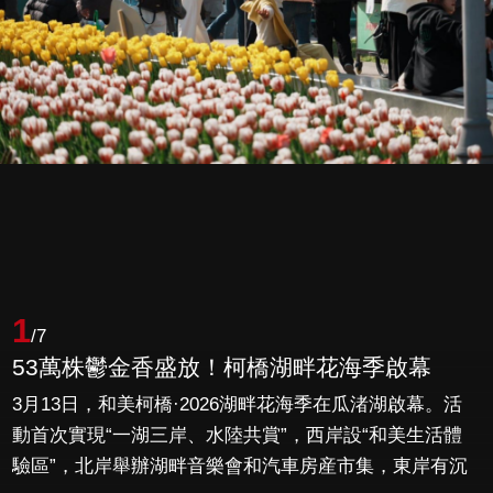
1
/7
53萬株鬱金香盛放！柯橋湖畔花海季啟幕
3月13日，和美柯橋·2026湖畔花海季在瓜渚湖啟幕。活
動首次實現“一湖三岸、水陸共賞”，西岸設“和美生活體
驗區”，北岸舉辦湖畔音樂會和汽車房産市集，東岸有沉