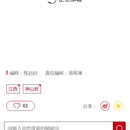
編輯：熊赳赳
責任編輯：張曉琳
江西
神山村
61
分享：