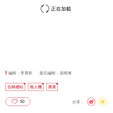
正在加載
編輯：李青昕
責任編輯：張曉琳
吉林總站
無人機
農業
50
分享：