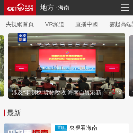
地方 ·
海南
央視網首頁
VR頻道
直播中國
雲起高端
3
3
涉及“零關稅”貨物稅收 海南自貿港新一批制度集成創新案例發佈
/
3
最新
央視看海南
置頂