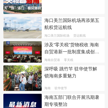
海口美兰国际机场再添第五
航权货运航线
海口美兰国际机场
货运航线
涉及“零关税”货物税收 海南
自贸港新一批制度集成创新
案例发布
海南自贸港
零关税
深呼吸 跳竹竿 驻华使节解
锁海南多重魅力
海南
驻华使节
海南五部门联合开展汛期暑
期专项整治