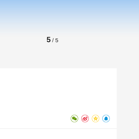
藝術
汽車
數智
5G
産業+
時尚
天氣
才藝
網展
央央好物
5
/
5