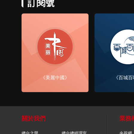
訂閱號
《美麗中國》
《百城百
關於我們
業務
總台之聲
總台總經理室
央視網