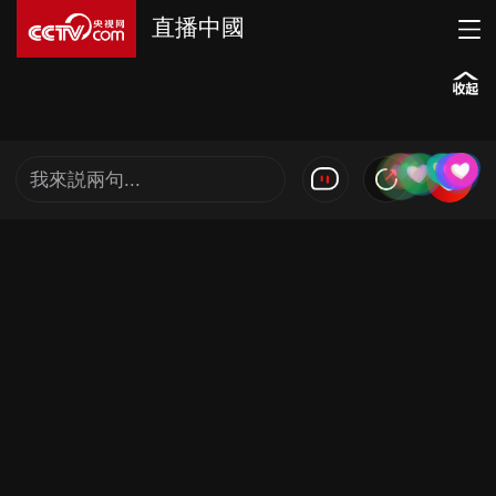
直播中國
我來説兩句...